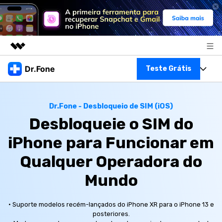
Produtos em destaque
Dr.Fone
Teste Grátis
Criatividade digital com IA generativa
Negócios
Toolkit Completo
Utilitários
Dr.Fone - Desbloqueio de SIM (iOS)
Visão geral
Sobre nós
Veja Toolkit Completo >
Desbloqueie o SIM do
Productos
Soluções
iPhone para Funcionar em
Sala de imprensa
Para PC
Guia & Suporte
Qualquer Operadora do
Loja
Para Celular
Ações rápidas
Mundo
Recursos
Online
Dicas
Transferir Dados
· Suporte modelos recém-lançados do iPhone XR para o iPhone 13 e
posteriores.
Entrar
Centro de Ajuda