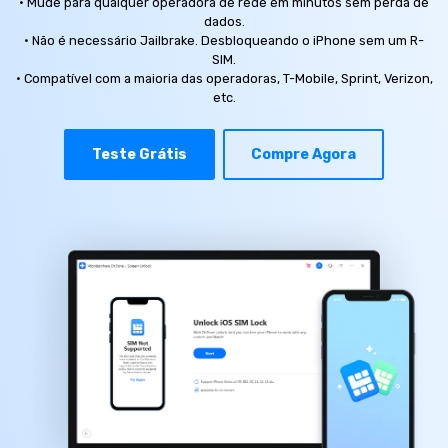
· Mude para qualquer operadora de rede em minutos sem perda de
Gerenciador de dados
Ver Todos Os Aplicativos
dados.
· Não é necessário Jailbrake. Desbloqueando o iPhone sem um R-
Reparar Celular
SIM.
· Compatível com a maioria das operadoras, T-Mobile, Sprint, Verizon,
Proteção do celular
etc.
Encontre Mais Soluções
Teste Grátis
Compre Agora