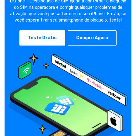
Dr.Fone - Desbloqueio de SIM ajuda a contornar o bloqueio
do SIM na operadora e corrigir quaisquer problemas de
ativação que você possa ter com o seu iPhone. Então, se
você espera tirar seu smartphone do bloqueio, tente!
Teste Grátis
Compre Agora