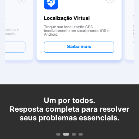
Trans
Localização Virtual
Gerencie
Troque sua localização GPS
ivo e
WhatsApp
imediatamente em smartphones iOS e
ais.
transferê
Android.
* (També
Saiba mais
Um por todos.
Resposta completa para resolver
seus problemas essenciais.