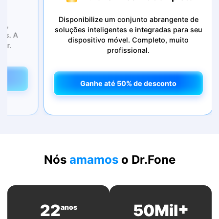
Disponibilize um conjunto abrangente de
soluções inteligentes e integradas para seu
p
dispositivo móvel. Completo, muito
profissional.
Ganhe até 50% de desconto
Ganhe até 50% de desconto
Nós
amamos
o Dr.Fone
+
22
50
Mil
anos