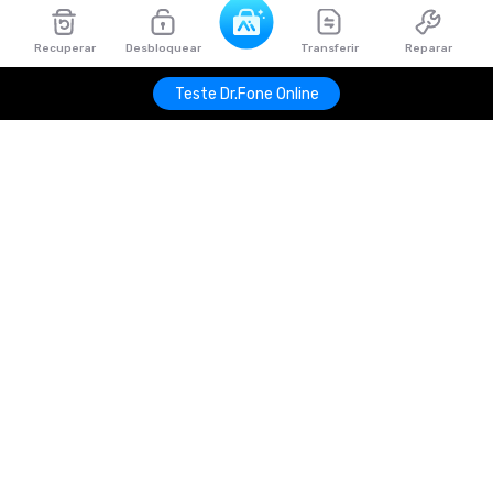
Recuperar
Desbloquear
Transferir
Reparar
Teste Dr.Fone Online
Produtos Maravilhosos
Wondershare
Explore IA
Centro de Ajuda