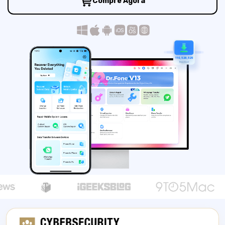
Compre Agora
Gerenciador de dados
Ver Todos Os Aplicativos
Reparar Celular
Proteção do celular
1
10,528,525
Encontre Mais Soluções
download seguro
download seguro
download seguro