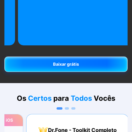
Baixar grátis
Baixar grátis
Os
Certos
para
Todos
Vocês
S
Dr.Fone - Toolkit Completo