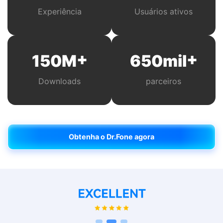
Experiência
Usuários ativos
+
+
150
M
650
mil
Downloads
parceiros
Obtenha o Dr.Fone agora
Obtenha o Dr.Fone agora