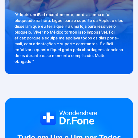
"Nunca presenciei um time de suporte tão empenhado
em resolver minha questão. Tenho um tablet Samsung
bloqueado há anos e testei diversas ferramentas, porém
nenhuma funcionou. O técnico da Wondershare acessou
meu computador remotamente para desbloquear a tela
do meu tablet Samsung. Consegui encontrar todas as
fotos da minha família intactas. Não posso agradecê-los o
suficiente.”
Tudo em Um e Um por Todos