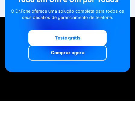
O Dr.Fone oferece uma solução completa para todos os
seus desafios de gerenciamento de telefone.
Teste grátis
Teste grátis
Comprar agora