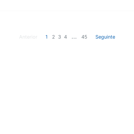
...
Anterior
1
2
3
4
45
Seguinte