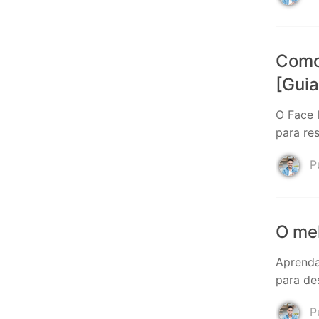
Como 
[Guia
O Face 
para re
Pu
O mel
Aprenda
para de
Pu