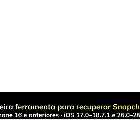
rodutos Maravilhosos
Wond
lmora
Sobre