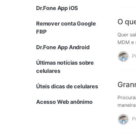
Dr.Fone App iOS
O qu
Remover conta Google
FRP
Quer sa
MDM e m
Dr.Fone App Android
Pu
Últimas notícias sobre
celulares
Gran
Úteis dicas de celulares
Procura
Acesso Web anônimo
maneira
Pu