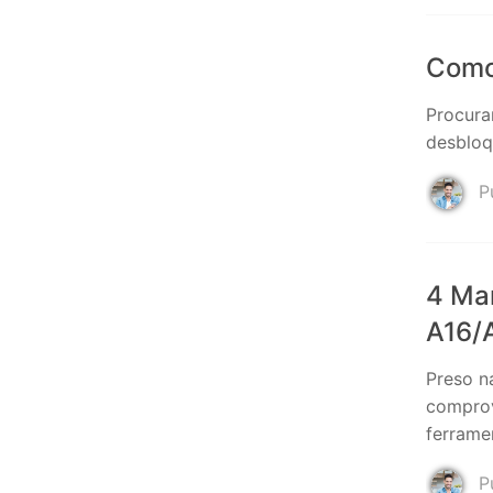
Como 
Procura
desbloq
Pu
4 Ma
A16/
Preso n
comprov
ferrame
Pu