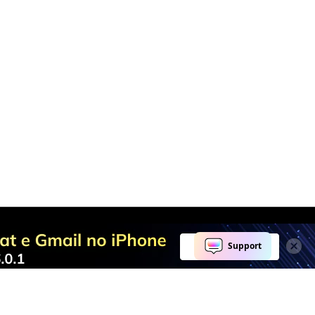
ershare
Explore IA
Ferramentas de IA