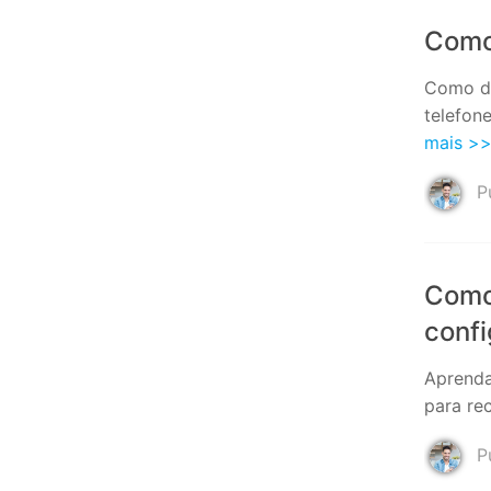
Como
Como de
telefon
mais >
Pu
Como 
confi
Aprenda
para re
Pu