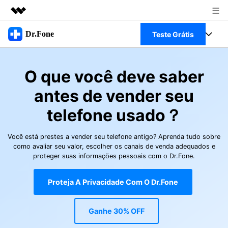
Produtos em destaque
Dr.Fone
Teste Grátis
Criatividade digital com IA generativa
Negócios
Toolkit Completo
Utilitários
O que você deve saber
Visão geral
Sobre nós
Veja Toolkit Completo >
Productos
antes de vender seu
Soluções
Sala de imprensa
telefone usado？
Para PC
Guia & Suporte
Loja
Você está prestes a vender seu telefone antigo? Aprenda tudo sobre
Para Celular
Ações rápidas
como avaliar
seu valor, escolher os canais de venda adequados e
Recursos
proteger suas
informações pessoais com o Dr.Fone.
Online
Dicas
Transferir Dados
Proteja A Privacidade Com O Dr.Fone
Entrar
Centro de Ajuda
Gerenciador de dados
Ver Todos Os Aplicativos
Ganhe 30% OFF
Reparar Celular