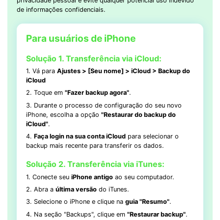
privacidade pessoal e evite qualquer potencial uso indevido
de informações confidenciais.
Para usuários de iPhone
Solução 1. Transferência via iCloud:
1. Vá para
Ajustes > [Seu nome] > iCloud > Backup do
iCloud
2. Toque em
"Fazer backup agora"
.
3. Durante o processo de configuração do seu novo
iPhone, escolha a opção
"Restaurar do backup do
iCloud"
.
4.
Faça login na sua conta iCloud
para selecionar o
backup mais recente para transferir os dados.
Solução 2. Transferência via iTunes:
1. Conecte seu
iPhone antigo
ao seu computador.
2. Abra a
última versão
do iTunes.
3. Selecione o iPhone e clique na
guia "Resumo"
.
4. Na seção "Backups", clique em
"Restaurar backup"
.