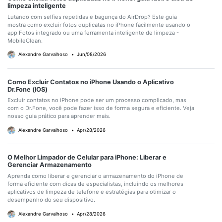
limpeza inteligente
Lutando com selfies repetidas e bagunça do AirDrop? Este guia
mostra como excluir fotos duplicatas no iPhone facilmente usando o
app Fotos integrado ou uma ferramenta inteligente de limpeza -
MobileClean.
Alexandre Garvalhoso
•
Jun/08/2026
Como Excluir Contatos no iPhone Usando o Aplicativo
Dr.Fone (iOS)
Excluir contatos no iPhone pode ser um processo complicado, mas
com o Dr.Fone, você pode fazer isso de forma segura e eficiente. Veja
nosso guia prático para aprender mais.
Alexandre Garvalhoso
•
Apr/28/2026
O Melhor Limpador de Celular para iPhone: Liberar e
Gerenciar Armazenamento
Aprenda como liberar e gerenciar o armazenamento do iPhone de
forma eficiente com dicas de especialistas, incluindo os melhores
aplicativos de limpeza de telefone e estratégias para otimizar o
desempenho do seu dispositivo.
Alexandre Garvalhoso
•
Apr/28/2026