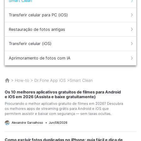
Smart Clean
Gerenciador de dados
Ver Todos Os Aplicativos
Reparar Celular
Transferir celular para PC (iOS)
Proteção do celular
Restauração de fotos antigas
Transferir celular (iOS)
Encontre Mais Soluções
Aprimoramento de fotos com IA
>
How-to
>
Dr.Fone App iOS
>
Smart Clean
Os 10 melhores aplicativos gratuitos de filmes para Android
e iOS em 2026 (Assista e baixe gratuitamente)
Procurando o melhor aplicativo gratuito de filmes em 2026? Descubra
os melhores apps de streaming grátis para Android e iOS que
permitem assistir e baixar com segurança — sem taxas ocultas.
Alexandre Garvalhoso
•
Jun/08/2026
Como excluir fotos duplicadas no iPhone: guia fácil e dica de