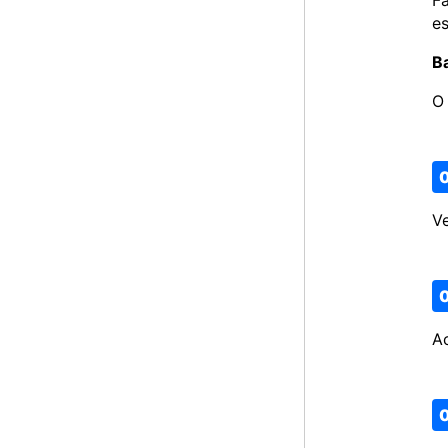
es
B
O 
Ve
Ac