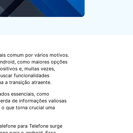
Localização Virtual
Mudar Localização iOS e
Android
ais comum por vários motivos.
 Android, como maiores opções
sitivos e, muitas vezes,
buscar funcionalidades
a a transição atraente.
ados essenciais, como
erda de informações valiosas
 o que torna crucial uma
Telefone para Telefone surge
one para o android. Essa