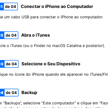
Conectar o iPhone ao Computador
01
de 04
se um cabo USB para conectar o iPhone ao computador.
Abra o iTunes
02
de 04
icie o iTunes (ou o Finder no macOS Catalina e posterior).
Selecione o Seu Dispositivo
03
de 04
ique no ícone do iPhone quando ele aparecer no iTunes/Fin
Backup
04
de 04
 “Backups”, selecione “Este computador” e clique em “Faz