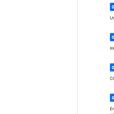
U
In
Cl
Em