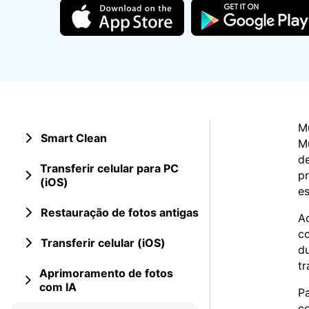
Consertar erros
Abrir APP
Abrir APP
Mu
Smart Clean
Mu
Abrir APP
Abrir APP
de
Transferir celular para PC
pr
(iOS)
es
Restauração de fotos antigas
Ao
co
Transferir celular (iOS)
du
tr
Aprimoramento de fotos
com IA
Pa
co