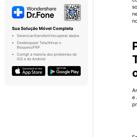
so
ne
no
Sua Solução Móvel Completa
Gerenciar/transferir/recuperar dados
Desbloquear Tela/Ativar o
Bloqueio/FRP
Corrigir a maioria dos problemas do
iOS e do Android
An
e 
p
Fa