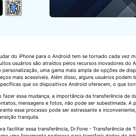
Apagador de Dados
Ver todos os produtos
 do iTunes
Apagar
Apagar
dados
dados
iPhone
Android
Ver Todos Os Aplicativos
dar do iPhone para o Android tem se tornado cada vez m
itos usuários são atraídos pelos recursos inovadores do
 personalização, uma gama mais ampla de opções de dispo
eços mais acessíveis. Além disso, alguns usuários podem 
pecíficas que os dispositivos Android oferecem, o que torn
 fazer essa mudança, a importância da transferência de d
ntatos, mensagens e fotos, não pode ser subestimada. A p
rante esse processo pode ser estressante e inconveniente,
ansição tranquila.
ra facilitar essa transferência, Dr.Fone - Transferência de 
mo uma ferramenta poderosa para transferir dados do iph