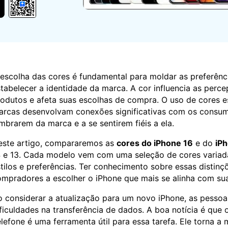
Apagador de Dados
Ver todos os produtos
 do iTunes
Apagar
Apagar
dados
dados
iPhone
Android
Ver Todos Os Aplicativos
escolha das cores é fundamental para moldar as preferên
tabelecer a identidade da marca. A cor influencia as perc
odutos e afeta suas escolhas de compra. O uso de cores e
rcas desenvolvam conexões significativas com os consumi
mbrarem da marca e a se sentirem fiéis a ela.
este artigo, compararemos as
cores do iPhone 16
e do
iPh
 e 13. Cada modelo vem com uma seleção de cores variad
tilos e preferências. Ter conhecimento sobre essas distinç
mpradores a escolher o iPhone que mais se alinha com sua
 considerar a atualização para um novo iPhone, as pesso
ficuldades na transferência de dados. A boa notícia é que 
lefone é uma ferramenta útil para essa tarefa. Ele torna a