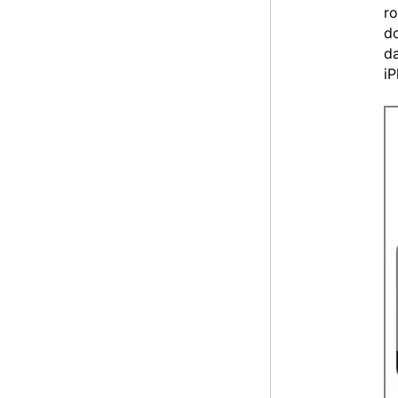
ro
do
d
iP