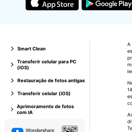
Consertar erros
Abrir APP
Abrir APP
A 
Smart Clean
es
pr
Transferir celular para PC
Abrir APP
Abrir APP
ma
(iOS)
le
Restauração de fotos antigas
N
14
Transferir celular (iOS)
es
co
Aprimoramento de fotos
com IA
Ao
di
Te