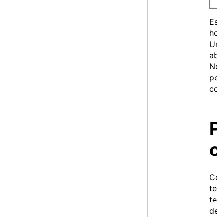
Es
ho
Um
ab
N
pe
c
C
te
te
de