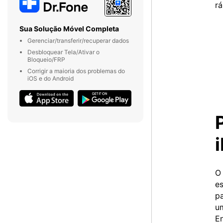
rá
Sua Solução Móvel Completa
Gerenciar/transferir/recuperar dados
Desbloquear Tela/Ativar o
Bloqueio/FRP
Corrigir a maioria dos problemas do
iOS e do Android
O 
es
pa
u
En