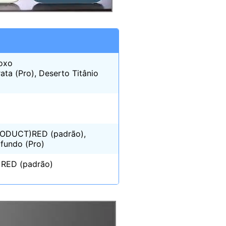
Roxo
ata (Pro), Deserto Titânio
(PRODUCT)RED (padrão),
ofundo (Pro)
T)RED (padrão)