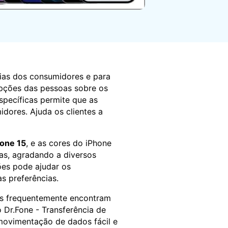
Localização Virtual
Mudar Localização iOS e
Android
cias dos consumidores e para
epções das pessoas sobre os
specíficas permite que as
dores. Ajuda os clientes a
one 15
, e as cores do iPhone
as, agradando a diversos
ões pode ajudar os
s preferências.
as frequentemente encontram
o Dr.Fone - Transferência de
 movimentação de dados fácil e