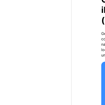
Ge
co
na
lo
u