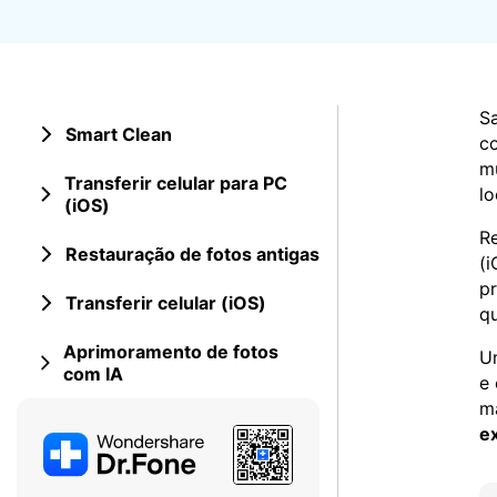
Consertar erros
Abrir APP
Abrir APP
S
Smart Clean
co
mu
Transferir celular para PC
lo
(iOS)
Abrir APP
Abrir APP
Re
Restauração de fotos antigas
(i
pr
Transferir celular (iOS)
qu
Aprimoramento de fotos
Um
com IA
e 
ma
ex