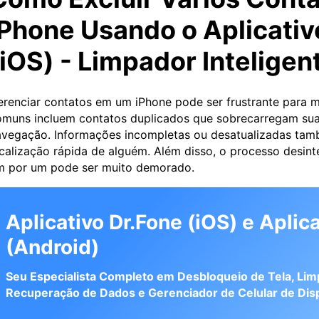
iPhone Usando o Aplicativ
(iOS) - Limpador Inteligen
renciar contatos em um iPhone pode ser frustrante para m
muns incluem contatos duplicados que sobrecarregam sua l
vegação. Informações incompletas ou desatualizadas tam
calização rápida de alguém. Além disso, o processo desint
m por um pode ser muito demorado.
Aplicativo Dr.Fone (iOS) e Aplic
(Android)
Seu Especialista Completo em Desbloqueio de Tela, Limp
Recuperação de Dados e Gerenciador de Celular de Disp