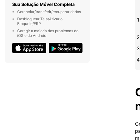
Sua Solução Móvel Completa
Gerenciar/transferir/recuperar dados
Desbloquear Tela/Ativar o
Bloqueio/FRP
Corrigir a maioria dos problemas do
iOS e do Android
Ge
pa
ma