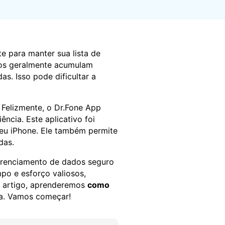
Localização Virtual
Mudar Localização iOS e
Android
e para manter sua lista de
rios geralmente acumulam
as. Isso pode dificultar a
 Felizmente, o Dr.Fone App
ência. Este aplicativo foi
seu iPhone. Ele também permite
das.
gerenciamento de dados seguro
po e esforço valiosos,
te artigo, aprenderemos
como
a. Vamos começar!