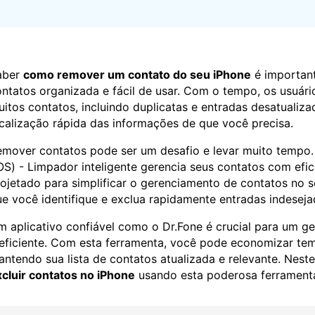
Apagador de Dados
Ver todos os produtos
 do iTunes
Apagar
Apagar
dados
dados
iPhone
Android
Ver Todos Os Aplicativos
aber
como remover um contato do seu iPhone
é important
ntatos organizada e fácil de usar. Com o tempo, os usuá
itos contatos, incluindo duplicatas e entradas desatualizad
calização rápida das informações de que você precisa.
mover contatos pode ser um desafio e levar muito tempo.
OS) - Limpador inteligente gerencia seus contatos com efici
ojetado para simplificar o gerenciamento de contatos no 
e você identifique e exclua rapidamente entradas indeseja
 aplicativo confiável como o Dr.Fone é crucial para um 
eficiente. Com esta ferramenta, você pode economizar tem
ntendo sua lista de contatos atualizada e relevante. Nes
cluir contatos no iPhone
usando esta poderosa ferrament