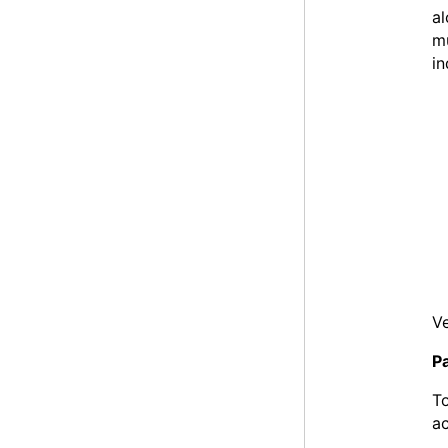
al
mu
in
V
Pa
T
ac