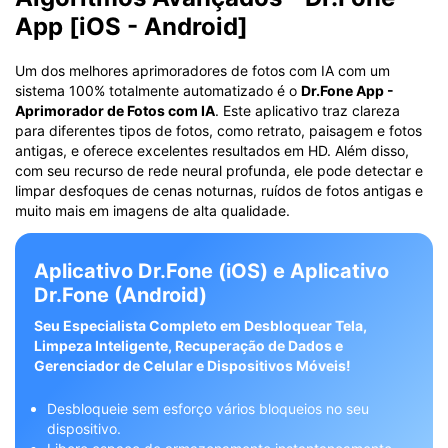
App [iOS - Android]
Um dos melhores aprimoradores de fotos com IA com um
sistema 100% totalmente automatizado é o
Dr.Fone App -
Aprimorador de Fotos com IA
. Este aplicativo traz clareza
para diferentes tipos de fotos, como retrato, paisagem e fotos
antigas, e oferece excelentes resultados em HD. Além disso,
com seu recurso de rede neural profunda, ele pode detectar e
limpar desfoques de cenas noturnas, ruídos de fotos antigas e
muito mais em imagens de alta qualidade.
Aplicativo Dr.Fone (iOS) e Aplicativo
Dr.Fone (Android)
Seu Especialista Completo em Desbloquear Tela,
Limpeza Inteligente, Recuperação de Dados e
Gerenciador de Celular e Dispositivos Móveis!
Desbloqueie sem esforço vários bloqueios no seu
dispositivo.