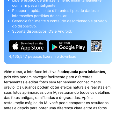
Libere espaço de armazenamento instantaneamente
com a limpeza inteligente.
Recupere rapidamente diferentes tipos de dados e
informações perdidas do celular.
Gerencie facilmente o conteúdo desordenado e privado
do dispositivo.
Suporta dispositivos iOS e Android.
4,465,547
pessoas fizeram o download
Além disso, a interface intuitiva é
adequada para iniciantes
,
pois eles podem navegar facilmente para diferentes
ferramentas e editar fotos sem ter nenhum conhecimento
prévio. Os usuários podem obter efeitos naturais e realistas em
suas fotos aprimoradas com IA, restaurando todos os detalhes
das fotos antigas, danificadas e degradadas. Após a
restauração mágica da IA, você pode comparar os resultados
antes e depois para obter uma diferença clara entre as fotos.