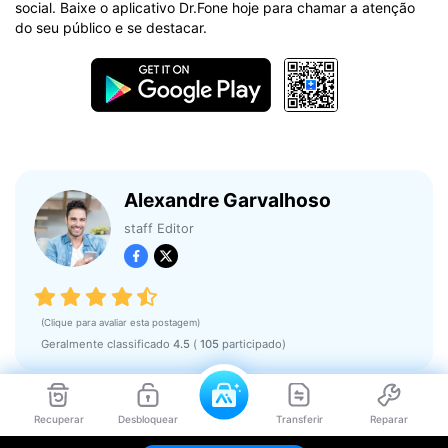
social. Baixe o aplicativo Dr.Fone hoje para chamar a atenção
do seu público e se destacar.
Alexandre Garvalhoso
staff Editor
(Clique para avaliar esta postagem)
Geralmente classificado
4.5
(
105
participado)
Você também pode gostar
Recuperar
Desbloquear
Transferir
Reparar