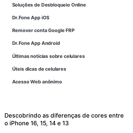
Gerenciador de dados
Ver Todos Os Aplicativos
Soluções de Desbloqueio Online
Reparar Celular
Dr.Fone App iOS
Proteção do celular
Remover conta Google FRP
Dr.Fone App Android
Encontre Mais Soluções
Últimas notícias sobre celulares
Úteis dicas de celulares
Acesso Web anônimo
Descobrindo as diferenças de cores entre
o iPhone 16, 15, 14 e 13