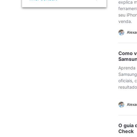
explica 
ferramen
Consertar erros
seu iPhon
Abrir APP
venda.
Abrir APP
Alexa
Como ve
Samsun
Abrir APP
Abrir APP
Aprenda c
Samsung 
oficiais,
resultado
Alexa
O guia 
Check