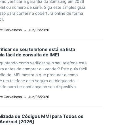
Localização Virtual
mo verificar a garantia da Samsung em 2026
EI ou número de série. Siga este simples guia
Mudar Localização iOS e
so para conferir a cobertura online de forma
Android
il.
re Garvalhoso
•
Jun/08/2026
ficar se seu telefone está na lista
ia fácil de consulta de IMEI
guntando como verificar se o seu telefone está
gra antes de comprar ou vender? Este guia fácil
ação de IMEI mostra o que procurar e como
se um telefone está seguro ou bloqueado—
ndo para ter confiança no seu dispositivo.
re Garvalhoso
•
Jun/08/2026
alizada de Códigos MMI para Todos os
Android [2026]