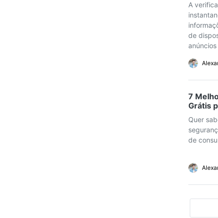
A verific
instantan
informaçõ
de dispo
anúncios
Alexa
7 Melho
Grátis 
Quer sabe
seguranç
de consul
Alexa