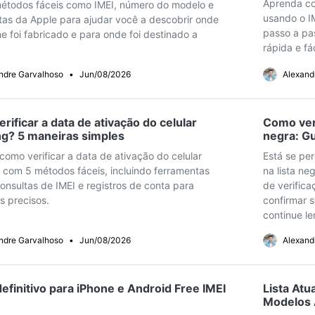
Aprenda co
Apagador de Dados
métodos fáceis como IMEI, número do modelo e
Ver todos os produtos
usando o IM
tas da Apple para ajudar você a descobrir onde
 do iTunes
Apagar
Apagar
passo a pas
e foi fabricado e para onde foi destinado a
dados
dados
rápida e fác
iPhone
Android
Ver Todos Os Aplicativos
ndre Garvalhoso
•
Jun/08/2026
Alexand
rificar a data de ativação do celular
Como veri
g? 5 maneiras simples
negra: Gu
omo verificar a data de ativação do celular
Está se per
com 5 métodos fáceis, incluindo ferramentas
na lista ne
 consultas de IMEI e registros de conta para
de verific
s precisos.
confirmar 
continue le
ndre Garvalhoso
•
Jun/08/2026
Alexand
definitivo para iPhone e Android Free IMEI
Lista Atu
Modelos 