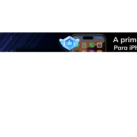
F
U
R
D
P