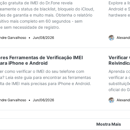
ação gratuita de IMEI do Dr.Fone revela
Explore a l
eamente o status de blacklist, bloqueio do iCloud,
Android e 
es de garantia e muito mais. Obtenha o relatório
hardware e 
sitivo mais completo em 60 segundos - sem
 e sem necessidade de registro.
ndre Garvalhoso
•
Jun/08/2026
Alexand
res Ferramentas de Verificação IMEI
Verificar
para iPhone e Android
Reivindic
r como verificar o IMEI do seu telefone com
Aprenda com
a? Leia este guia para encontrar as ferramentas
verificar a
ta de IMEI mais precisas para iPhone e Android.
substituiç
oficial do 
ndre Garvalhoso
•
Jun/06/2026
Alexand
Mostra Mais