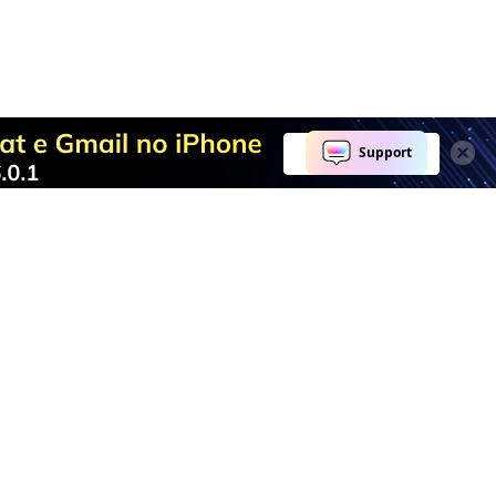
Explore IA
Centro de Ajuda
Ferramentas de IA
Fale conosco
Marketing
Centro de Suporte
Redes Sociais
ID Wondershare
Educação
Negócios