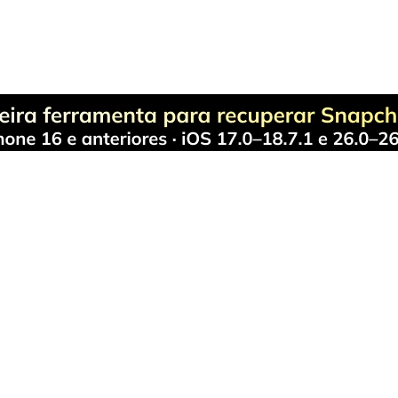
Produtos Maravilhosos
Wondershare
ilmora
Sobre
niConverter
Sala de imprensa
ecoverit
Presença Global
r.Fone
Discurso do Fundador
DFelement
Carreiras