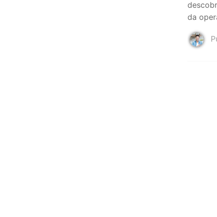
descobr
da oper
Pu