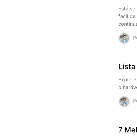
Está se
fácil d
continu
Pu
Lista
Explore
o hardw
Pu
7 Mel