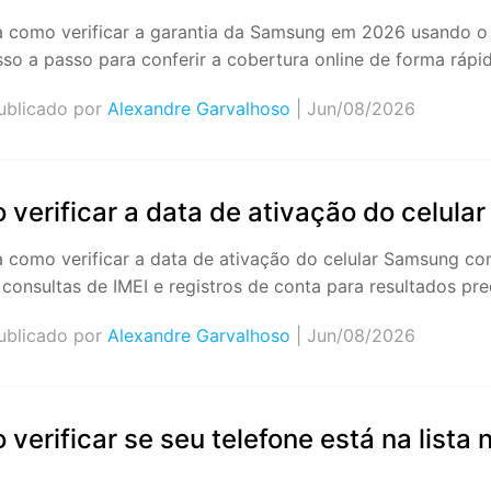
Apagador de Dados
Ver todos os produtos
 como verificar a garantia da Samsung em 2026 usando o I
 do iTunes
Apagar
Apagar
sso a passo para conferir a cobertura online de forma rápid
dados
dados
iPhone
Android
Ver Todos Os Aplicativos
blicado por
Alexandre Garvalhoso
| Jun/08/2026
verificar a data de ativação do celul
 como verificar a data de ativação do celular Samsung co
, consultas de IMEI e registros de conta para resultados pr
blicado por
Alexandre Garvalhoso
| Jun/08/2026
verificar se seu telefone está na lista 