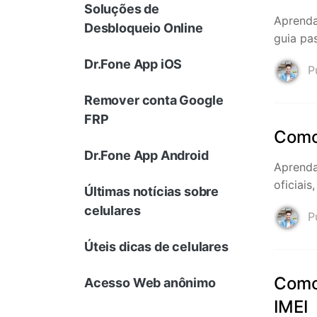
Soluções de
Aprenda
Consertar erros
Desbloqueio Online
guia pa
Abrir APP
Dr.Fone App iOS
Pu
Abrir APP
Remover conta Google
FRP
Como 
Abrir APP
Abrir APP
Dr.Fone App Android
Aprenda
oficiais
Últimas notícias sobre
celulares
Pu
Úteis dicas de celulares
Como 
Acesso Web anônimo
IMEI