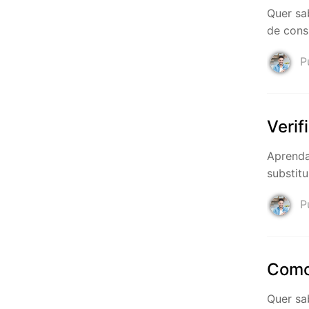
Quer sa
de cons
Pu
Verif
Aprenda 
substit
Pu
Como 
Quer sa