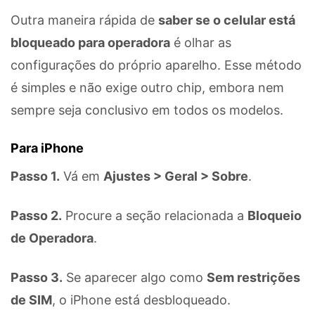
Controle seu celular com Dr.Fone
Outra maneira rápida de
saber se o celular está
50M+ usuários, 17+ anos
Desbloqueie e repare seu celular
bloqueado para operadora
é olhar as
Recupere, proteja e transfira dados faclimente
configurações do próprio aparelho. Esse método
Tecnologia de IA, sem complicação
é simples e não exige outro chip, embora nem
Teste Online
Abrir APP
sempre seja conclusivo em todos os modelos.
Para iPhone
Passo 1.
Vá em
Ajustes > Geral > Sobre
.
Passo 2.
Procure a seção relacionada a
Bloqueio
de Operadora
.
Passo 3.
Se aparecer algo como
Sem restrições
de SIM
, o iPhone está desbloqueado.