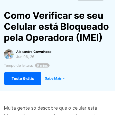
Gerenciador de dados
Ver Todos Os Aplicativos
Como Verificar se seu
Reparar Celular
Celular está Bloqueado
Proteção do celular
pela Operadora (IMEI)
Encontre Mais Soluções
Alexandre Garvalhoso
Jun 06, 26
Tempo de leitura:
9 mins
Teste Grátis
Saiba Mais >
Muita gente só descobre que o celular está