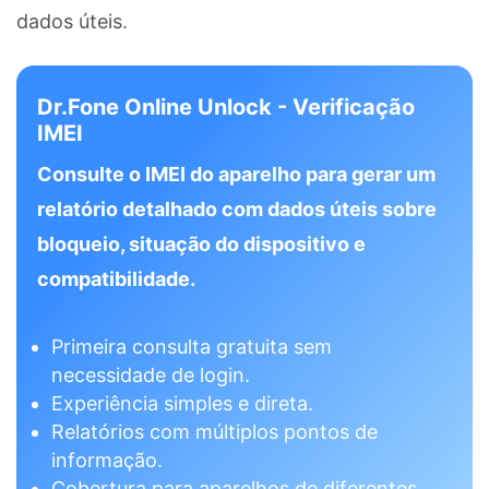
dados úteis.
Dr.Fone Online Unlock - Verificação
IMEI
Consulte o IMEI do aparelho para gerar um
relatório detalhado com dados úteis sobre
bloqueio, situação do dispositivo e
compatibilidade.
Primeira consulta gratuita sem
necessidade de login.
Experiência simples e direta.
Relatórios com múltiplos pontos de
informação.
Cobertura para aparelhos de diferentes