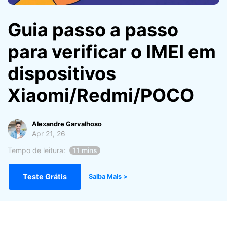
Gerenciador de dados
Ver Todos Os Aplicativos
Guia passo a passo
Reparar Celular
para verificar o IMEI em
Proteção do celular
dispositivos
Encontre Mais Soluções
Xiaomi/Redmi/POCO
Alexandre Garvalhoso
Apr 21, 26
Tempo de leitura:
11 mins
Teste Grátis
Saiba Mais >