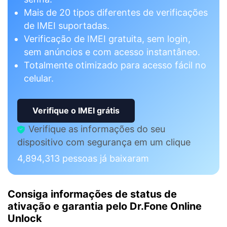
Mais de 20 tipos diferentes de verificações
de IMEI suportadas.
Verificação de IMEI gratuita, sem login,
sem anúncios e com acesso instantâneo.
Totalmente otimizado para acesso fácil no
celular.
Verifique o IMEI grátis
Verifique as informações do seu
dispositivo com segurança em um clique
4,894,313
pessoas já baixaram
Consiga informações de status de
ativação e garantia pelo Dr.Fone Online
Unlock