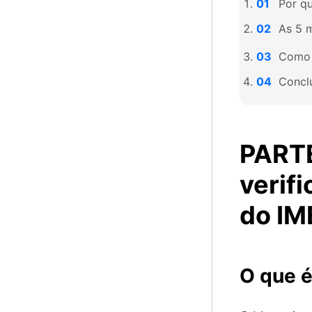
Por qu
As 5 m
Como i
Concl
PARTE
verifi
do IM
O que é