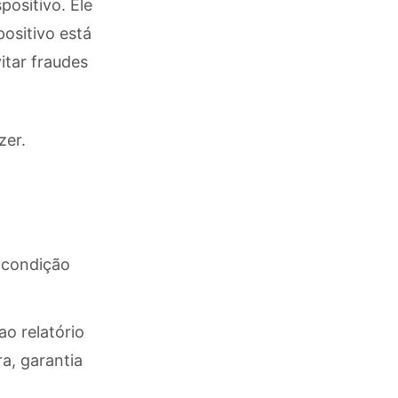
ositivo. Ele
ositivo está
itar fraudes
zer.
 condição
o relatório
a, garantia