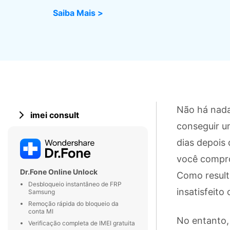
Saiba Mais >
Consertar erros
Abrir APP
Abrir APP
Abrir APP
Abrir APP
Não há nada
imei consult
conseguir u
dias depois 
você compro
Dr.Fone Online Unlock
Como resulta
Desbloqueio instantâneo de FRP
insatisfeito
Samsung
Remoção rápida do bloqueio da
conta MI
No entanto, 
Verificação completa de IMEI gratuita