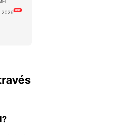
MEI
a 2026
través
d?