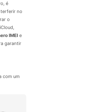
o, é
terferir no
rar o
iCloud,
ero IMEI
e
a garantir
ra com um