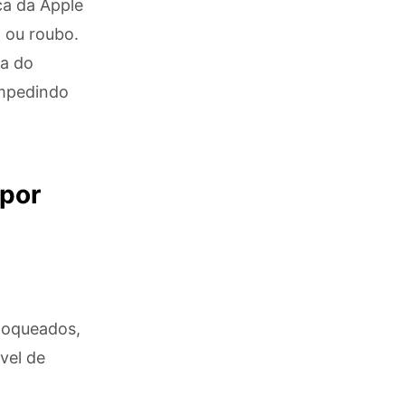
ça da Apple
 ou roubo.
ha do
 impedindo
 por
bloqueados,
vel de