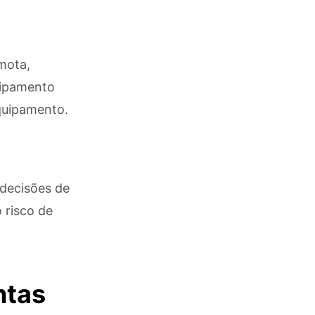
mota,
uipamento
equipamento.
 decisões de
 risco de
ntas