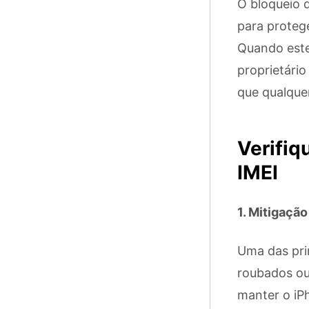
O bloqueio 
para proteg
Quando este 
proprietário
que qualque
Verifiq
IMEI
1. Mitigação
Uma das pri
roubados ou 
manter o iPh