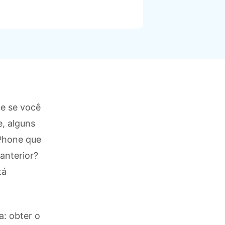
Localização Virtual
Mudar Localização iOS e
Android
e se você
, alguns
iPhone que
anterior?
tá
a: obter o