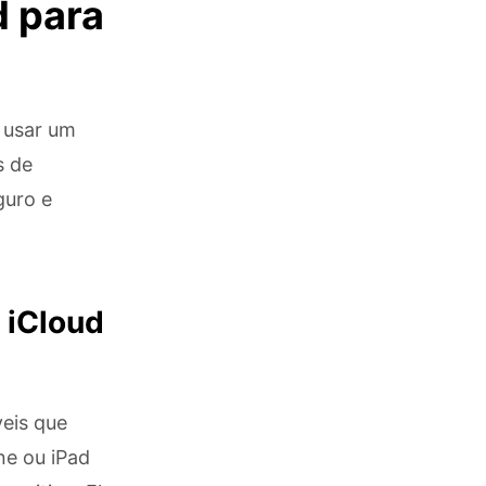
d para
l usar um
s de
guro e
 iCloud
eis que
ne ou iPad