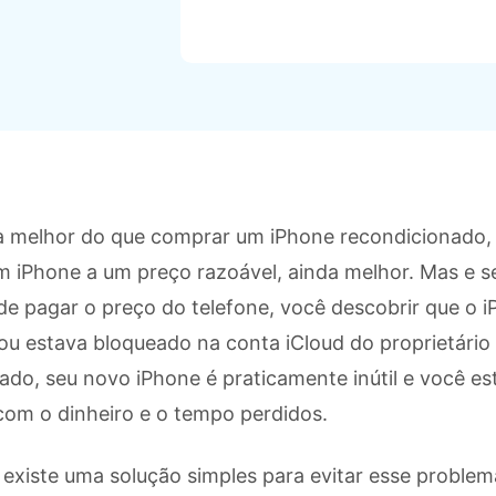
Apagador de Dados
Ver todos os produtos
 do iTunes
Apagar
Apagar
dados
dados
iPhone
Android
Ver Todos Os Aplicativos
 melhor do que comprar um iPhone recondicionado, 
m iPhone a um preço razoável, ainda melhor. Mas e se
de pagar o preço do telefone, você descobrir que o 
u estava bloqueado na conta iCloud do proprietário 
do, seu novo iPhone é praticamente inútil e você es
 com o dinheiro e o tempo perdidos.
existe uma solução simples para evitar esse problem