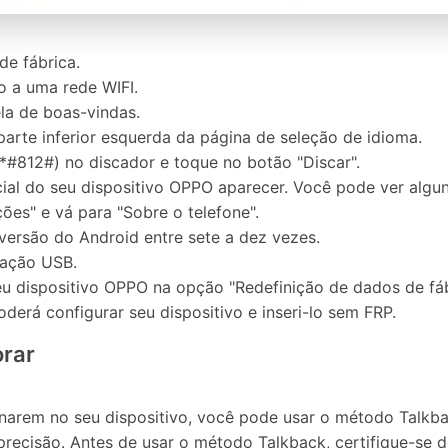
de fábrica.
o a uma rede WIFI.
ela de boas-vindas.
rte inferior esquerda da página de seleção de idioma.
#812#) no discador e toque no botão "Discar".
cial do seu dispositivo OPPO aparecer. Você pode ver alguns
ções" e vá para "Sobre o telefone".
ersão do Android entre sete a dez vezes.
ração USB.
eu dispositivo OPPO na opção "Redefinição de dados de fáb
derá configurar seu dispositivo e inseri-lo sem FRP.
orar
arem no seu dispositivo, você pode usar o método Talkba
precisão. Antes de usar o método Talkback, certifique-se 