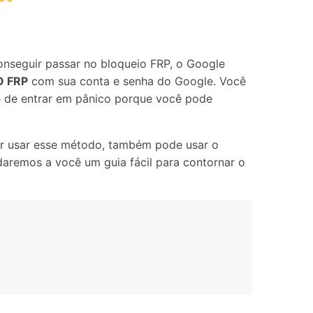
Localização Virtual
Mudar Localização iOS e
Android
onseguir passar no bloqueio FRP, o Google
 FRP
com sua conta e senha do Google. Você
e de entrar em pânico porque você pode
er usar esse método, também pode usar o
aremos a você um guia fácil para contornar o