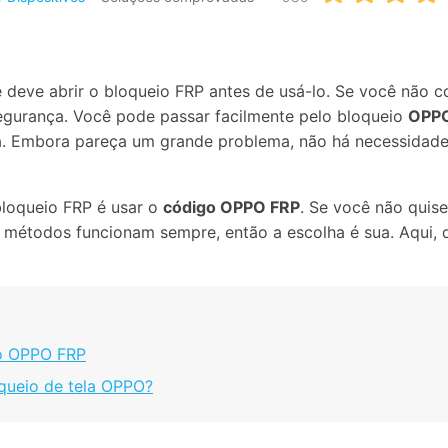
Apagador de Dados
Ver todos os produtos
 do iTunes
Apagar
Apagar
dados
dados
iPhone
Android
Ver Todos Os Aplicativos
 deve abrir o bloqueio FRP antes de usá-lo. Se você não c
segurança. Você pode passar facilmente pelo bloqueio
OPPO
nha. Embora pareça um grande problema, não há necessidad
loqueio FRP é usar o
código OPPO FRP
. Se você não quis
métodos funcionam sempre, então a escolha é sua. Aqui, d
 o OPPO FRP
queio de tela OPPO?