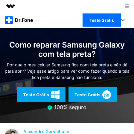
Produtos em destaque
Dr.Fone
Teste Grátis
Criatividade digital com IA generativa
Negócios
Toolkit Completo
Utilitários
Como reparar Samsung Galaxy
Visão geral
Sobre nós
Veja Toolkit Completo >
com tela preta?
Productos
Soluções
Sala de imprensa
Por que o meu celular Samsung fica com tela preta e não dá
Para PC
Guia & Suporte
para abrir? Veja esse artigo para ver como fazer quando a tela
fica preta e Samsung não funciona.
Loja
Para Celular
Ações rápidas
Recursos
Teste Grátis
Teste Grátis
Online
Dicas
Transferir Dados
100% seguro
Entrar
Centro de Ajuda
Gerenciador de dados
Ver Todos Os Aplicativos
Reparar Celular
Alexandre Garvalhoso