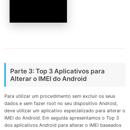
Controle seu celular com Dr.Fone
Parte 3: Top 3 Aplicativos para
Alterar o IMEI do Android
50M+ usuários, 17+ anos
Desbloqueie e repare seu celular
Recupere, proteja e transfira dados faclimente
Tecnologia de IA, sem complicação
Para utilizar um procedimento sem excluir os seus
dados e sem fazer root no seu dispositivo Android,
Teste Online
Abrir APP
deve utilizar um aplicativo especializado para alterar o
IMEI do Android. Em seguida apresentamos o Top 3
dos aplicativos Android para alterar o IMEI baseados