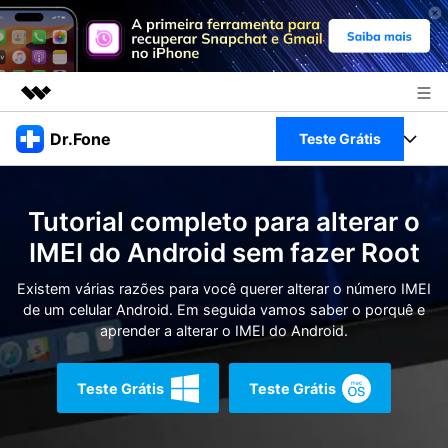
Produtos em destaque
Dr.Fone
Teste Grátis
Criatividade digital com IA generativa
Negócios
Toolkit Completo
Utilitários
Tutorial completo para alterar o
Visão geral
Sobre nós
Veja Toolkit Completo >
IMEI do Android sem fazer Root
Productos
Soluções
Sala de imprensa
Existem várias razões para você querer alterar o número IMEI
Para PC
Guia & Suporte
de um celular Android. Em seguida vamos saber o porquê e
aprender a alterar o IMEI do Android.
Loja
Para Celular
Ações rápidas
Recursos
Teste Grátis
Teste Grátis
Online
Dicas
Transferir Dados
Entrar
Centro de Ajuda