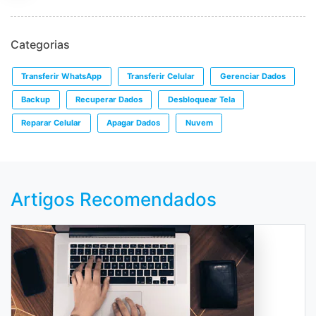
Categorias
Transferir WhatsApp
Transferir Celular
Gerenciar Dados
Backup
Recuperar Dados
Desbloquear Tela
Reparar Celular
Apagar Dados
Nuvem
Artigos Recomendados