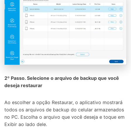
Controle seu celular com Dr.Fone
50M+ usuários, 17+ anos
Desbloqueie e repare seu celular
Recupere, proteja e transfira dados faclimente
Tecnologia de IA, sem complicação
Teste Online
Abrir APP
2º Passo. Selecione o arquivo de backup que você
deseja restaurar
Ao escolher a opção Restaurar, o aplicativo mostrará
todos os arquivos de backup do celular armazenados
no PC. Escolha o arquivo que você deseja e toque em
Exibir ao lado dele.