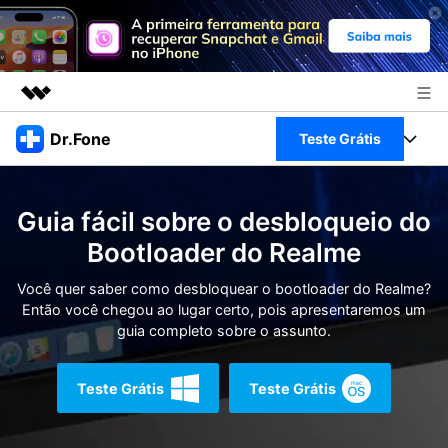
Produtos em destaque
Dr.Fone
Teste Grátis
Criatividade digital com IA generativa
Negócios
Toolkit Completo
Utilitários
Guia fácil sobre o desbloqueio do
Visão geral
Sobre nós
Veja Toolkit Completo >
Bootloader do Realme
Productos
Soluções
Sala de imprensa
Você quer saber como desbloquear o bootloader do Realme?
Para PC
Guia & Suporte
Então você chegou ao lugar certo, pois apresentaremos um
guia completo sobre o assunto.
Loja
Para Celular
Ações rápidas
Recursos
Teste Grátis
Teste Grátis
Online
Dicas
Transferir Dados
Entrar
Centro de Ajuda