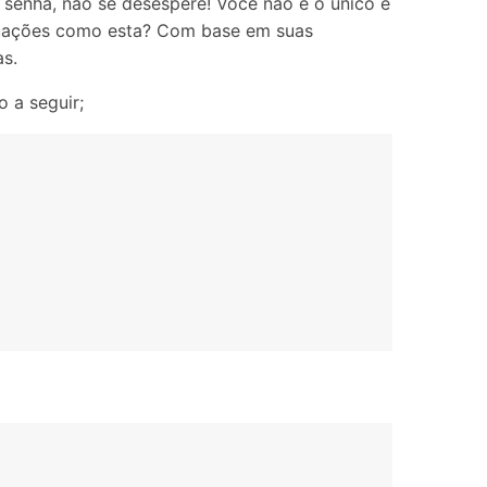
Localização Virtual
senha, não se desespere! Você não é o único e
ituações como esta? Com base em suas
Mudar Localização iOS e
s.
Android
 a seguir;