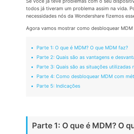
Se você já teve problemas com o seu disposit
todos já tiveram um problema assim na vida. 
Consertar erros
necessidades nós da Wondershare fizemos esse 
Abrir APP
Agora vamos mostrar como desbloquear MDM segu
Abrir APP
Parte 1: O que é MDM? O que MDM faz?
Parte 2: Quais são as vantagens e desva
Abrir APP
Abrir APP
Parte 3: Quais são as situações utilizadas
Parte 4: Como desbloquear MDM com mét
Parte 5: Indicações
Parte 1: O que é MDM? O 