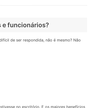
 e funcionários?
fícil de ser respondida, não é mesmo? Não
tivesse no escritório. E os maiores benefícios