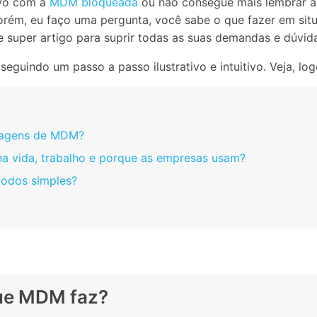
ivo com a
MDM bloqueada
ou não consegue mais lembrar a 
Apagador de Dados
Ver todos os produtos
Porém, eu faço uma pergunta, você sabe o que fazer em s
 do iTunes
Apagar
Apagar
super artigo para suprir todas as suas demandas e dúvida
dados
dados
iPhone
Android
Ver Todos Os Aplicativos
indo um passo a passo ilustrativo e intuitivo. Veja, logo
ntagens de MDM?
 na vida, trabalho e porque as empresas usam?
odos simples?
que MDM faz?