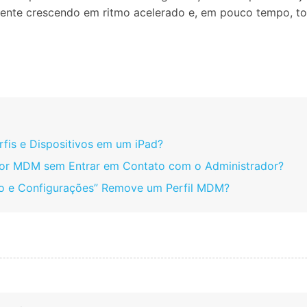
Apagador de Dados
nte crescendo em ritmo acelerado e, em pouco tempo, tod
Ver todos os produtos
 do iTunes
Apagar
Apagar
dados
dados
iPhone
Android
Ver Todos Os Aplicativos
fis e Dispositivos em um iPad?
por MDM sem Entrar em Contato com o Administrador?
do e Configurações” Remove um Perfil MDM?