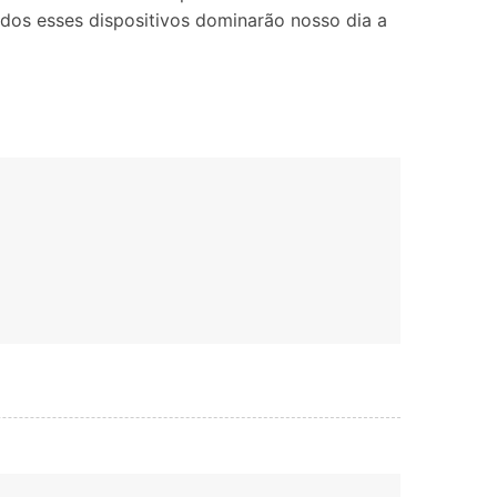
Localização Virtual
os esses dispositivos dominarão nosso dia a
Mudar Localização iOS e
Android