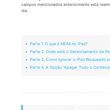
campos mencionados anteriormente está realme
Consertar erros
dia.
Abrir APP
Abrir APP
Parte 1. O que é MDM no iPad?
Parte 2. Onde está o Gerenciamento de Per
Abrir APP
Abrir APP
Parte 3. Como Ignorar o iPad Bloqueado 
Parte 4. A Opção “Apagar Todo o Conteú