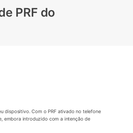
Localização Virtual
 de PRF do
Mudar Localização iOS e
Android
u dispositivo. Com o PRF ativado no telefone
 e, embora introduzido com a intenção de