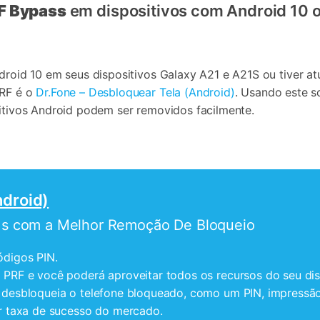
F Bypass
em dispositivos com Android 10 o
droid 10 em seus dispositivos Galaxy A21 e A21S ou tiver at
PRF é o
Dr.Fone – Desbloquear Tela (Android)
. Usando este s
sitivos Android podem ser removidos facilmente.
ndroid)
1s com a Melhor Remoção De Bloqueio
ódigos PIN.
PRF e você poderá aproveitar todos os recursos do seu dis
desbloqueia o telefone bloqueado, como um PIN, impressão d
r taxa de sucesso do mercado.