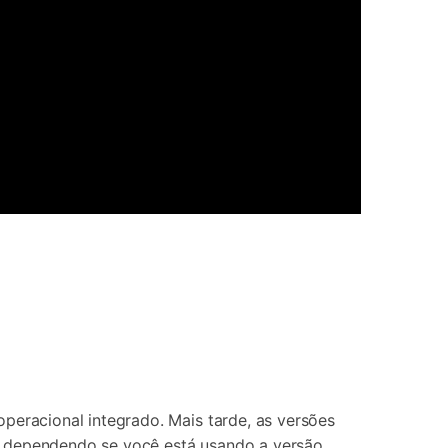
eracional integrado. Mais tarde, as versões
o, dependendo se você está usando a versão