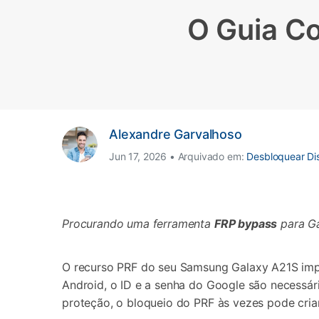
O Guia Co
Consertar erros
Abrir APP
Abrir APP
Alexandre Garvalhoso
Abrir APP
Abrir APP
Jun 17, 2026 • Arquivado em:
Desbloquear Dis
Procurando uma ferramenta
FRP bypass
para Ga
O recurso PRF do seu Samsung Galaxy A21S impe
Android, o ID e a senha do Google são necessár
proteção, o bloqueio do PRF às vezes pode cria