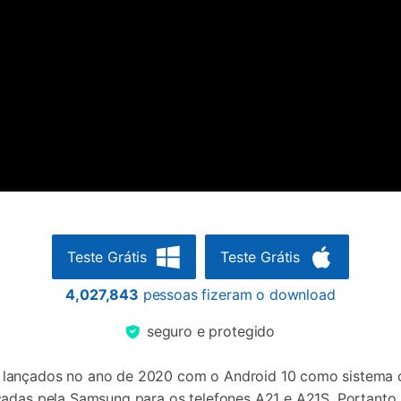
Teste Grátis
Teste Grátis
4,027,843
pessoas fizeram o download
seguro e protegido
lançados no ano de 2020 com o Android 10 como sistema op
nçadas pela Samsung para os telefones A21 e A21S. Portant