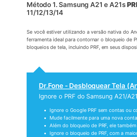
Método 1. Samsung A21 e A21s
PR
11/12/13/14
Se você estiver utilizando a versão nativa do An
ferramenta ideal para contornar o bloqueio de 
bloqueios de tela, incluindo PRF, em seus dispo
Dr.Fone - Desbloquear Tela (A
Ignore o PRF do Samsung A21/A2
Ignore o Google PRF sem contas ou c
Mude facilmente para uma nova conta 
Além do bloqueio de PRF, ele também 
Ignore o bloqueio de PRF, com a maio