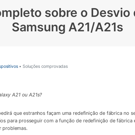
Apagador de Dados
Ver todos os produtos
mpleto sobre o Desvio
 do iTunes
Apagar
Apagar
dados
dados
Samsung A21/A21s
iPhone
Android
Ver Todos Os Aplicativos
positivos
• Soluções comprovadas
laxy A21 ou A21s?
dirá que estranhos façam uma redefinição de fábrica no se
ios para prosseguir com a função de redefinição de fábrica
r problemas.