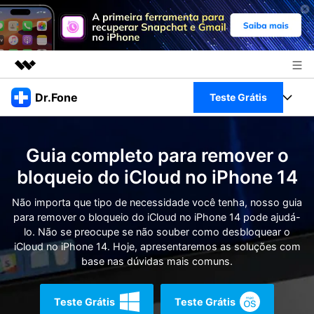
Produtos em destaque
Dr.Fone
Teste Grátis
Criatividade digital com IA generativa
Negócios
Toolkit Completo
Utilitários
Guia completo para remover o
Visão geral
Sobre nós
Veja Toolkit Completo >
bloqueio do iCloud no iPhone 14
Productos
Soluções
Sala de imprensa
Não importa que tipo de necessidade você tenha, nosso guia
Para PC
Guia & Suporte
para remover o bloqueio do iCloud no iPhone 14 pode ajudá-
lo. Não se preocupe se não souber como desbloquear o
Loja
Para Celular
iCloud no iPhone 14. Hoje, apresentaremos as soluções com
Ações rápidas
Recursos
base nas dúvidas mais comuns.
Online
Dicas
Transferir Dados
Teste Grátis
Teste Grátis
Entrar
Centro de Ajuda