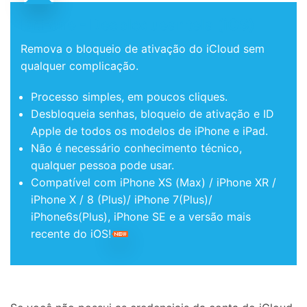
Dr.Fone - Desbloquear tela (iOS)
Remova o bloqueio de ativação do iCloud sem
qualquer complicação.
Controle seu celular com Dr.Fone
Processo simples, em poucos cliques.
50M+ usuários, 17+ anos
Desbloqueia senhas, bloqueio de ativação e ID
Desbloqueie e repare seu celular
Recupere, proteja e transfira dados faclimente
Apple de todos os modelos de iPhone e iPad.
Tecnologia de IA, sem complicação
Não é necessário conhecimento técnico,
qualquer pessoa pode usar.
Teste Online
Abrir APP
Compatível com iPhone XS (Max) / iPhone XR /
iPhone X / 8 (Plus)/ iPhone 7(Plus)/
iPhone6s(Plus), iPhone SE e a versão mais
recente do iOS!