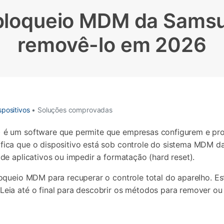
Apagador de Dados
Ver todos os produtos
 bloqueio MDM da Sams
 do iTunes
Apagar
Apagar
dados
dados
removê-lo em 2026
iPhone
Android
Ver Todos Os Aplicativos
positivos
• Soluções comprovadas
 é um software que permite que empresas configurem e pro
ica que o dispositivo está sob controle do sistema MDM da
e aplicativos ou impedir a formatação (hard reset).
queio MDM para recuperar o controle total do aparelho. Este
eia até o final para descobrir os métodos para remover o