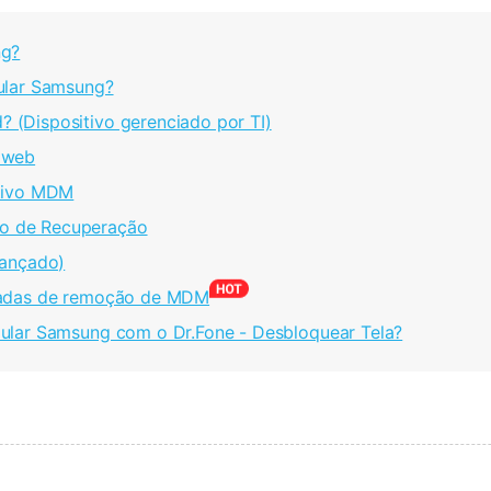
ng?
ular Samsung?
(Dispositivo gerenciado por TI)
o web
ativo MDM
do de Recuperação
ançado)
izadas de remoção de MDM
ular Samsung com o Dr.Fone - Desbloquear Tela?