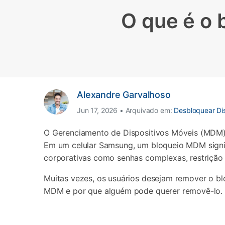
O que é o
Consertar erros
Abrir APP
Abrir APP
Alexandre Garvalhoso
Abrir APP
Abrir APP
Jun 17, 2026 • Arquivado em:
Desbloquear Dis
O Gerenciamento de Dispositivos Móveis (MDM)
Em um celular Samsung, um bloqueio MDM signif
corporativas como senhas complexas, restrição d
Muitas vezes, os usuários desejam remover o blo
MDM e por que alguém pode querer removê-lo. L