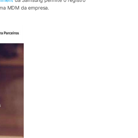
llment
da Samsung permite o registro
stema MDM da empresa.