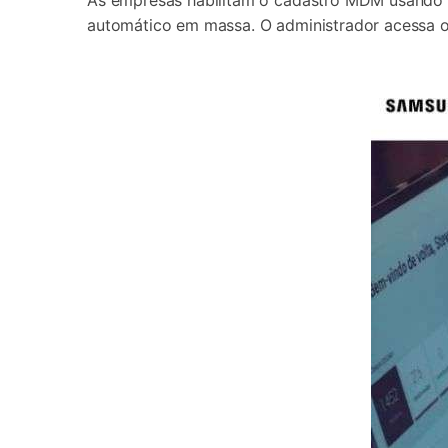
As empresas habilitam o cadastro MDM usando 
automático em massa. O administrador acessa o 