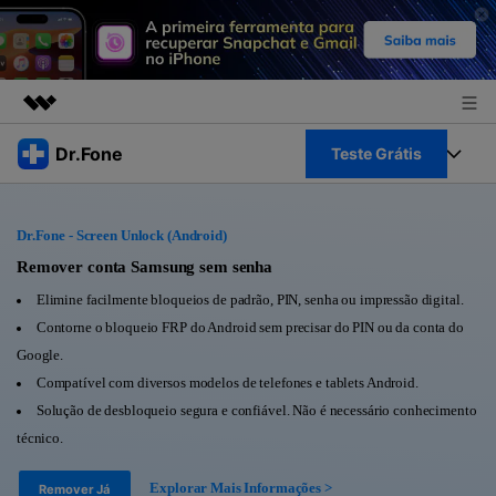
Produtos em destaque
Dr.Fone
Teste Grátis
Criatividade digital com IA generativa
Negócios
Toolkit Completo
Utilitários
Dr.Fone - Screen Unlock (Android)
Visão geral
Sobre nós
Veja Toolkit Completo >
Remover conta Samsung sem senha
Productos
Soluções
Elimine facilmente bloqueios de padrão, PIN, senha ou impressão digital.
Sala de imprensa
Para PC
Contorne o bloqueio FRP do Android sem precisar do PIN ou da conta do
Guia & Suporte
Google.
Loja
Para Celular
Compatível com diversos modelos de telefones e tablets Android.
Ações rápidas
Recursos
Solução de desbloqueio segura e confiável. Não é necessário conhecimento
Online
Dicas
técnico.
Transferir Dados
Entrar
Explorar Mais Informações >
Centro de Ajuda
Remover Já