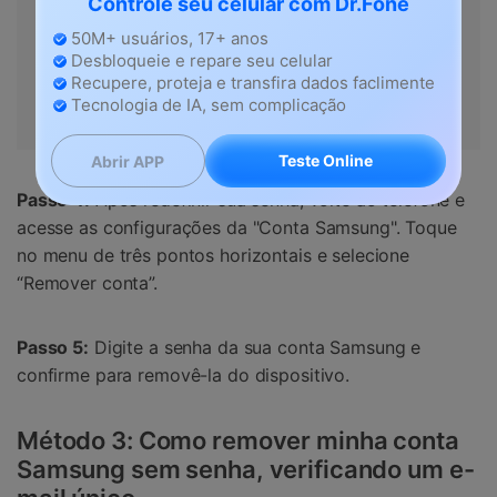
Controle seu celular com Dr.Fone
50M+ usuários, 17+ anos
Desbloqueie e repare seu celular
Recupere, proteja e transfira dados faclimente
Tecnologia de IA, sem complicação
Teste Online
Abrir APP
Passo 4:
Após redefinir sua senha, volte ao telefone e
acesse as configurações da "Conta Samsung". Toque
no menu de três pontos horizontais e selecione
“Remover conta”.
Passo 5:
Digite a senha da sua conta Samsung e
confirme para removê-la do dispositivo.
Método 3: Como remover minha conta
Samsung sem senha, verificando um e-