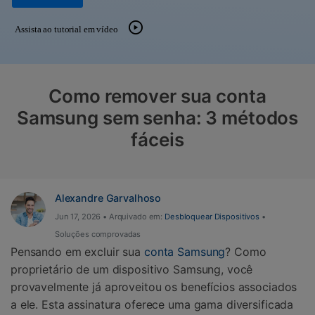
Gerenciador de dados
Ver Todos Os Aplicativos
Assista ao tutorial em vídeo
Reparar Celular
Proteção do celular
Como remover sua conta
Encontre Mais Soluções
Samsung sem senha: 3 métodos
fáceis
Alexandre Garvalhoso
Jun 17, 2026 • Arquivado em:
Desbloquear Dispositivos
•
Soluções comprovadas
Pensando em excluir sua
conta Samsung
? Como
proprietário de um dispositivo Samsung, você
provavelmente já aproveitou os benefícios associados
a ele. Esta assinatura oferece uma gama diversificada