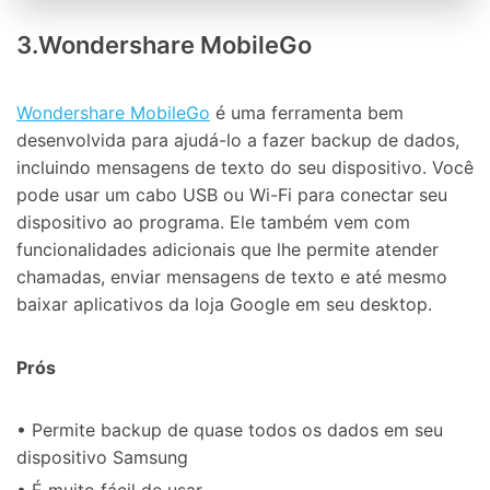
Controle seu celular com Dr.Fone
50M+ usuários, 17+ anos
3.Wondershare MobileGo
Desbloqueie e repare seu celular
Recupere, proteja e transfira dados faclimente
Tecnologia de IA, sem complicação
Wondershare MobileGo
é uma ferramenta bem
desenvolvida para ajudá-lo a fazer backup de dados,
Teste Online
Abrir APP
incluindo mensagens de texto do seu dispositivo. Você
pode usar um cabo USB ou Wi-Fi para conectar seu
dispositivo ao programa. Ele também vem com
funcionalidades adicionais que lhe permite atender
chamadas, enviar mensagens de texto e até mesmo
baixar aplicativos da loja Google em seu desktop.
Prós
• Permite backup de quase todos os dados em seu
dispositivo Samsung