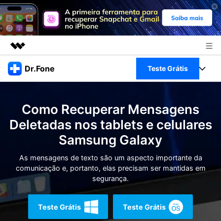
Produtos em destaque
Dr.Fone
Teste Grátis
Criatividade digital com IA generativa
Negócios
Toolkit Completo
Utilitários
Como Recuperar Mensagens
Visão geral
Sobre nós
Veja Toolkit Completo >
Deletadas nos tablets e celulares
Productos
Soluções
Samsung Galaxy
Sala de imprensa
Para PC
Guia & Suporte
As mensagens de texto são um aspecto importante da
Loja
comunicação e, portanto, elas precisam ser mantidas em
Para Celular
Ações rápidas
segurança.
Recursos
Online
Dicas
Transferir Dados
Teste Grátis
Teste Grátis
Entrar
Centro de Ajuda