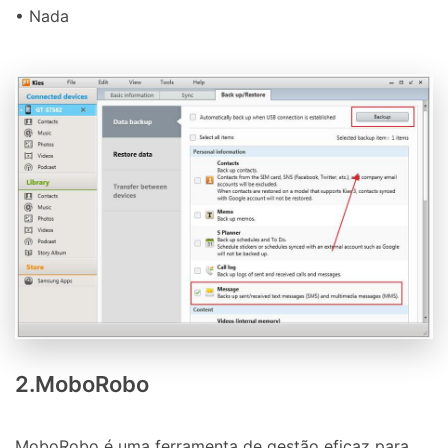
• Nada
2.MoboRobo
MoboRobo é uma ferramenta de gestão eficaz para