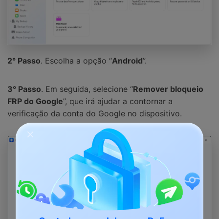
2° Passo
. Escolha a opção “
Android
”.
3° Passo
. Em seguida, selecione “
Remover bloqueio
FRP do Google
”, que irá ajudar a contornar a
verificação da conta do Google no dispositivo.