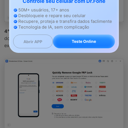
Controle seu celular com Dr.Fone
50M+ usuários, 17+ anos
Desbloqueie e repare seu celular
Recupere, proteja e transfira dados faclimente
Tecnologia de IA, sem complicação
4° Passo
. Agora, será necessário selecionar a marca
do seu telefone Android entre as várias opções
Teste Online
Abrir APP
exibidas na tela.