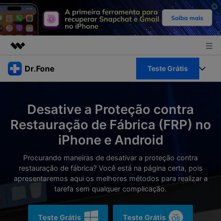
Produtos em destaque
Dr.Fone
Teste Grátis
Criatividade digital com IA generativa
Negócios
Toolkit Completo
Utilitários
Desative a Proteção contra
Visão geral
Sobre nós
Veja Toolkit Completo >
Restauração de Fábrica (FRP) no
Productos
Soluções
iPhone e Android
Sala de imprensa
Para PC
Guia & Suporte
Procurando maneiras de desativar a proteção contra
Loja
restauração de fábrica? Você está na página certa, pois
Para Celular
Ações rápidas
apresentaremos aqui os melhores métodos para realizar a
Recursos
tarefa sem qualquer complicação.
Online
Dicas
Transferir Dados
Entrar
Teste Grátis
Teste Grátis
Centro de Ajuda