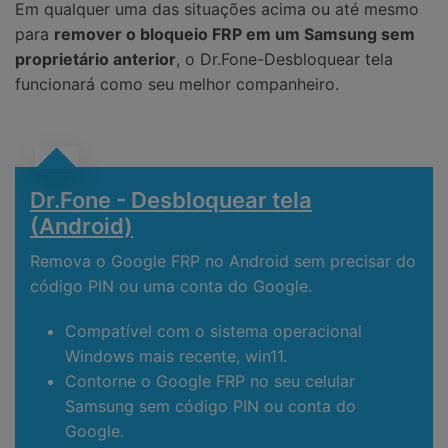
Em qualquer uma das situações acima ou até mesmo
para
remover o bloqueio FRP em um Samsung sem
proprietário anterior
, o Dr.Fone-Desbloquear tela
funcionará como seu melhor companheiro.
Dr.Fone - Desbloquear tela
(Android)
Remova o Google FRP no Android sem precisar do
código PIN ou uma conta do Google.
Compatível com o sistema operacional
Windows mais recente, win11.
Contorne o Google FRP no seu celular
Samsung sem código PIN ou conta do
Google.