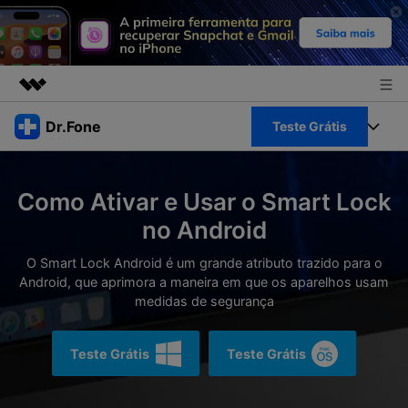
Produtos em destaque
Dr.Fone
Teste Grátis
Criatividade digital com IA generativa
Negócios
Toolkit Completo
Utilitários
Como Ativar e Usar o Smart Lock
Visão geral
Sobre nós
Veja Toolkit Completo >
no Android
Productos
Soluções
Sala de imprensa
O Smart Lock Android é um grande atributo trazido para o
Para PC
Guia & Suporte
Android, que aprimora a maneira em que os aparelhos usam
medidas de segurança
Loja
Para Celular
Ações rápidas
Recursos
Teste Grátis
Teste Grátis
Online
Dicas
Transferir Dados
Entrar
Centro de Ajuda