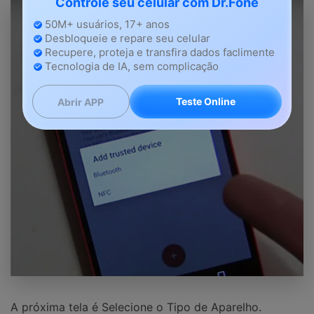
Controle seu celular com Dr.Fone
50M+ usuários, 17+ anos
Desbloqueie e repare seu celular
Recupere, proteja e transfira dados faclimente
Tecnologia de IA, sem complicação
Teste Online
Abrir APP
A próxima tela é Selecione o Tipo de Aparelho.