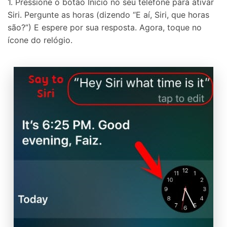
1. Pressione o botão Início no seu telefone para ativar
Siri. Pergunte as horas (dizendo “E aí, Siri, que horas
são?”) E espere por sua resposta. Agora, toque no
ícone do relógio.