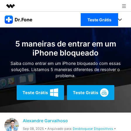
Produtos em destaque
Dr.Fone
Teste Grátis
Criatividade digital com IA generativa
Negócios
Toolkit Completo
Utilitários
5 maneiras de entrar em um
Visão geral
Sobre nós
Veja Toolkit Completo >
iPhone bloqueado
Productos
Soluções
Sala de imprensa
Saiba como entrar em um iPhone bloqueado com essas
Para PC
Guia & Suporte
soluções. Listamos 5 maneiras diferentes de resolver o
problema.
Loja
Para Celular
Ações rápidas
Recursos
Teste Grátis
Teste Grátis
Online
Dicas
Transferir Dados
Entrar
Centro de Ajuda
Gerenciador de dados
Ver Todos Os Aplicativos
Alexandre Garvalhoso
Reparar Celular
Sep 08, 2025 • Arquivado para:
Desbloquear Dispositivos
•