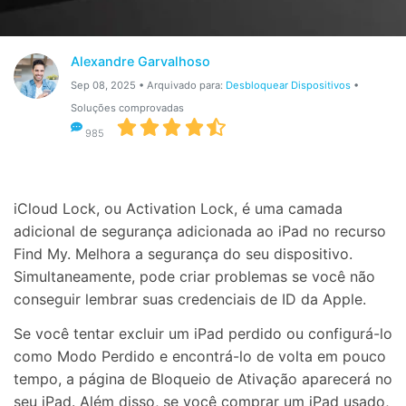
Gerenciador de dados
Ver Todos Os Aplicativos
Reparar Celular
Alexandre Garvalhoso
Proteção do celular
Sep 08, 2025 • Arquivado para:
Desbloquear Dispositivos
•
Soluções comprovadas
985
Encontre Mais Soluções
iCloud Lock, ou Activation Lock, é uma camada
adicional de segurança adicionada ao iPad no recurso
Find My. Melhora a segurança do seu dispositivo.
Simultaneamente, pode criar problemas se você não
conseguir lembrar suas credenciais de ID da Apple.
Se você tentar excluir um iPad perdido ou configurá-lo
como Modo Perdido e encontrá-lo de volta em pouco
tempo, a página de Bloqueio de Ativação aparecerá no
seu iPad. Além disso, se você comprar um iPad usado,