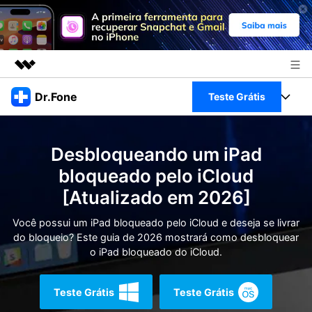
Produtos em destaque
Dr.Fone
Teste Grátis
Criatividade digital com IA generativa
Negócios
Toolkit Completo
Utilitários
Desbloqueando um iPad
Visão geral
Sobre nós
Veja Toolkit Completo >
bloqueado pelo iCloud
Productos
Soluções
[Atualizado em 2026]
Sala de imprensa
Para PC
Guia & Suporte
Você possui um iPad bloqueado pelo iCloud e deseja se livrar
Loja
do bloqueio? Este guia de 2026 mostrará como desbloquear
Para Celular
Ações rápidas
o iPad bloqueado do iCloud.
Recursos
Online
Dicas
Transferir Dados
Teste Grátis
Teste Grátis
Entrar
Centro de Ajuda