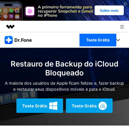
Produtos em destaque
Dr.Fone
Teste Grátis
Criatividade digital com IA generativa
Negócios
Toolkit Completo
Utilitários
Restauro de Backup do iCloud
Visão geral
Sobre nós
Veja Toolkit Completo >
Bloqueado
Productos
Soluções
Sala de imprensa
A maioria dos usuários da Apple ficam felizes e, fazer backup
Para PC
Guia & Suporte
e restaurar seus dispositivos móveis e para o iCloud.
Loja
Para Celular
Ações rápidas
Recursos
Teste Grátis
Teste Grátis
Online
Dicas
Transferir Dados
Entrar
Centro de Ajuda