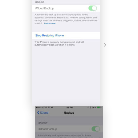
-->
Controle seu celular com Dr.Fone
50M+ usuários, 17+ anos