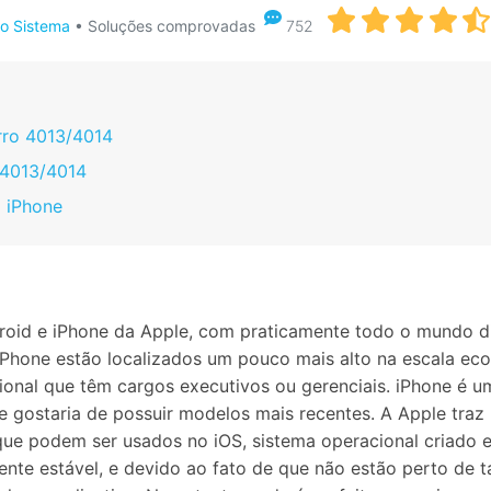
Apagador de Dados
o Sistema
• Soluções comprovadas
752
Ver todos os produtos
 do iTunes
Apagar
Apagar
dados
dados
iPhone
Android
Ver Todos Os Aplicativos
rro 4013/4014
o 4013/4014
o iPhone
roid e iPhone da Apple, com praticamente todo o mundo d
hone estão localizados um pouco mais alto na escala eco
ional que têm cargos executivos ou gerenciais. iPhone é u
 gostaria de possuir modelos mais recentes. A Apple traz
ue podem ser usados no iOS, sistema operacional criado e
ente estável, e devido ao fato de que não estão perto de 