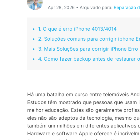
Apr 28, 2026 • Arquivado para:
Reparação d
Consertar erros
Abrir APP
1. O que é erro iPhone 4013/4014
Abrir APP
2. Soluções comuns para corrigir iphone E
3. Mais Soluções para corrigir iPhone Err
4. Como fazer backup antes de restaurar 
Abrir APP
Abrir APP
Há uma batalha em curso entre telemóveis And
Estudos têm mostrado que pessoas que usam iP
melhor educação. Estes são geralmente profiss
eles não são adeptos da tecnologia, mesmo que
também um milhões em diferentes aplicativos q
Hardware e software Apple oferece é incrivelm