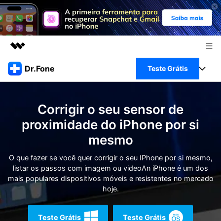
Produtos em destaque
Dr.Fone
Teste Grátis
Criatividade digital com IA generativa
Negócios
Toolkit Completo
Utilitários
Corrigir o seu sensor de
Visão geral
Sobre nós
Veja Toolkit Completo >
proximidade do iPhone por si
Productos
Soluções
mesmo
Sala de imprensa
Para PC
Guia & Suporte
O que fazer se você quer corrigir o seu IPhone por si mesmo,
Loja
listar os passos com imagem ou videoAn iPhone é um dos
Para Celular
Ações rápidas
mais populares dispositivos móveis e resistentes no mercado
Recursos
hoje.
Online
Dicas
Transferir Dados
Entrar
Teste Grátis
Teste Grátis
Centro de Ajuda