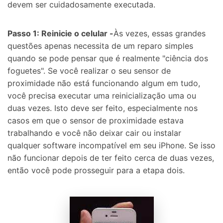
devem ser cuidadosamente executada.
Controle seu celular com Dr.Fone
50M+ usuários, 17+ anos
Passo 1: Reinicie o celular -
Às vezes, essas grandes
Desbloqueie e repare seu celular
questões apenas necessita de um reparo simples
Recupere, proteja e transfira dados faclimente
Tecnologia de IA, sem complicação
quando se pode pensar que é realmente "ciência dos
foguetes". Se você realizar o seu sensor de
Teste Online
Abrir APP
proximidade não está funcionando algum em tudo,
você precisa executar uma reinicialização uma ou
duas vezes. Isto deve ser feito, especialmente nos
casos em que o sensor de proximidade estava
trabalhando e você não deixar cair ou instalar
qualquer software incompatível em seu iPhone. Se isso
não funcionar depois de ter feito cerca de duas vezes,
então você pode prosseguir para a etapa dois.