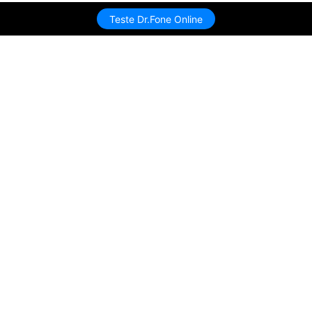
Teste Dr.Fone Online
Produtos Maravilhosos
Wondershare
Explore IA
Centro de Ajuda