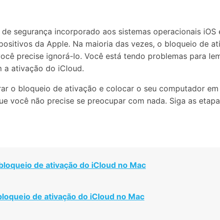
Apagador de Dados
Ver todos os produtos
 do iTunes
Apagar
Apagar
dados
dados
 de segurança incorporado aos sistemas operacionais iOS 
iPhone
Android
Ver Todos Os Aplicativos
sitivos da Apple. Na maioria das vezes, o bloqueio de a
ê precise ignorá-lo. Você está tendo problemas para lemb
a ativação do iCloud.
ar o bloqueio de ativação e colocar o seu computador e
 que você não precise se preocupar com nada. Siga as etap
o bloqueio de ativação do iCloud no Mac
bloqueio de ativação do iCloud no Mac