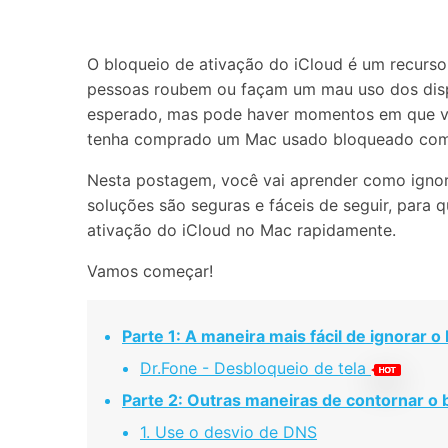
Consertar erros
Abrir APP
O bloqueio de ativação do iCloud é um recurso
pessoas roubem ou façam um mau uso dos dispo
Abrir APP
esperado, mas pode haver momentos em que voc
tenha comprado um Mac usado bloqueado com 
Nesta postagem, você vai aprender como ignor
soluções são seguras e fáceis de seguir, para
Abrir APP
Abrir APP
ativação do iCloud no Mac rapidamente.
Vamos começar!
Parte 1: A maneira mais fácil de ignorar 
Dr.Fone - Desbloqueio de tela
Parte 2: Outras maneiras de contornar o 
1. Use o desvio de DNS