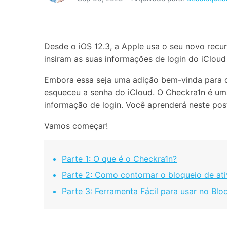
Consertar erros
Abrir APP
Desde o iOS 12.3, a Apple usa o seu novo recu
Abrir APP
insiram as suas informações de login do iClou
Embora essa seja uma adição bem-vinda para q
esqueceu a senha do iCloud. O Checkra1n é uma
informação de login. Você aprenderá neste pos
Abrir APP
Abrir APP
Vamos começar!
Parte 1: O que é o Checkra1n?
Parte 2: Como contornar o bloqueio de at
Parte 3: Ferramenta Fácil para usar no Blo