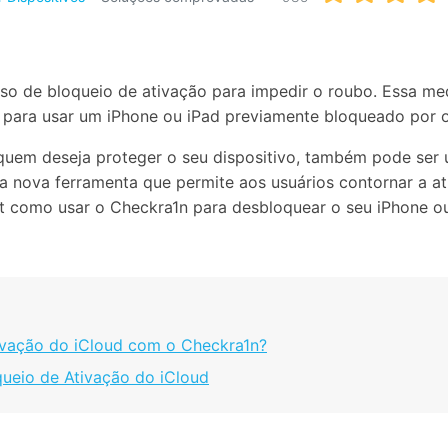
Apagador de Dados
Ver todos os produtos
 do iTunes
Apagar
Apagar
dados
dados
iPhone
Android
Ver Todos Os Aplicativos
rso de bloqueio de ativação para impedir o roubo. Essa me
d para usar um iPhone ou iPad previamente bloqueado por 
uem deseja proteger o seu dispositivo, também pode ser
 nova ferramenta que permite aos usuários contornar a at
t como usar o Checkra1n para desbloquear o seu iPhone ou
ivação do iCloud com o Checkra1n?
queio de Ativação do iCloud