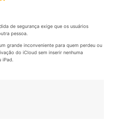
Localização Virtual
Mudar Localização iOS e
Android
dida de segurança exige que os usuários
outra pessoa.
 um grande inconveniente para quem perdeu ou
ivação do iCloud sem inserir nenhuma
 iPad.