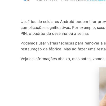
Consertar erros
Abrir APP
Usuários de celulares Android podem tirar pr
Abrir APP
complicações significativas. Por exemplo, seus
PIN, o padrão de desenho ou a senha.
Podemos usar várias técnicas para remover a s
restauração de fábrica. Mas ao fazer uma rest
Abrir APP
Abrir APP
Veja as informações abaixo, mas antes, vamos 