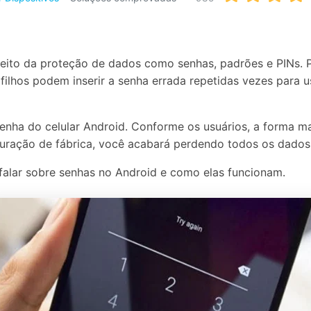
Apagador de Dados
Ver todos os produtos
 do iTunes
Apagar
Apagar
dados
dados
iPhone
Android
Ver Todos Os Aplicativos
oveito da proteção de dados como senhas, padrões e PINs
 filhos podem inserir a senha errada repetidas vezes para u
enha do celular Android. Conforme os usuários, a forma m
auração de fábrica, você acabará perdendo todos os dados
falar sobre senhas no Android e como elas funcionam.