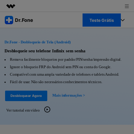
Produtos em destaque
Dr.Fone
Teste Grátis
Criatividade digital com IA generativa
Negócios
Toolkit Completo
Utilitários
Dr.Fone - Desbloqueio de Tela (Android)
Visão geral
Sobre nós
Veja Toolkit Completo >
Desbloqueie seu telefone Infinix sem senha
Productos
Soluções
Remova facilmente bloqueios por padrão/PIN/senha/impressão digital.
Sala de imprensa
Para PC
Ignore o bloqueio FRP do Android sem PIN ou conta do Google.
Guia & Suporte
Compatível com uma ampla variedade de telefones e tablets Android.
Loja
Para Celular
Fácil de usar. Não são necessários conhecimentos técnicos.
Ações rápidas
Recursos
Online
Mais informações >
Desbloquear Agora
Dicas
Transferir Dados
Entrar
Ver tutorial em vídeo
Centro de Ajuda
Gerenciador de dados
Ver Todos Os Aplicativos
Reparar Celular