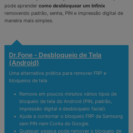
pode aprender
como desbloquear um Infinix
removendo padrão, senha, PIN e impressão digital de
maneira mais simples.
Dr.Fone - Desbloqueio de Tela
(Android)
Uma alternativa prática para remover FRP e
bloqueios de tela
Remove em poucos minutos vários tipos de
bloqueio de tela do Android (PIN, padrão,
impressão digital e desbloqueio facial).
Ajuda a contornar o bloqueio FRP da Samsung
sem PIN nem Conta do Google.
Qualquer pessoa pode remover o bloqueio de