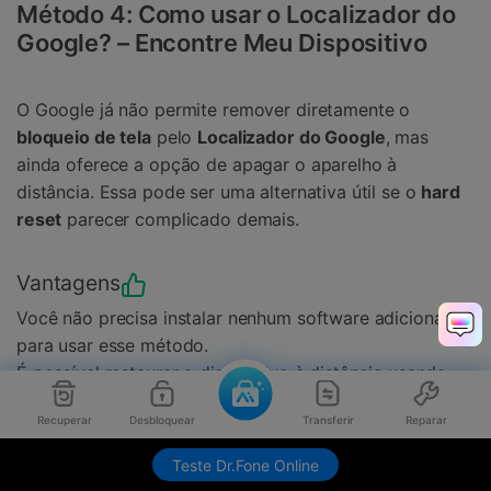
Método 4: Como usar o Localizador do
Google? – Encontre Meu Dispositivo
O Google já não permite remover diretamente o
bloqueio de tela
pelo
Localizador do Google
, mas
ainda oferece a opção de apagar o aparelho à
distância. Essa pode ser uma alternativa útil se o
hard
reset
parecer complicado demais.
Vantagens
Você não precisa instalar nenhum software adicional
para usar esse método.
É possível restaurar o dispositivo à distância usando
outro celular ou um computador.
Recuperar
Desbloquear
Transferir
Reparar
Pode ser uma alternativa prática se o hard reset manual
parecer complicado demais.
Teste Dr.Fone Online