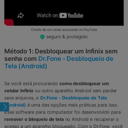
Citado de um canal associado no YouTube
seguro & protegido
Método 1: Desbloquear um Infinix sem
senha com
Dr.Fone - Desbloqueio de
Tela (Android)
Se você está procurando
como desbloquear um
celular Infinix
ou outro aparelho Android sem perder
seus arquivos, o
Dr.Fone - Desbloqueio de Tela
(Android)
é uma das opções mais práticas para isso.
Tela
Esse software para computador foi desenvolvido para
remover o bloqueio de tela
no Android e recuperar o
acesso a um aparelho bloqueado. Com o Dr.Fone, você