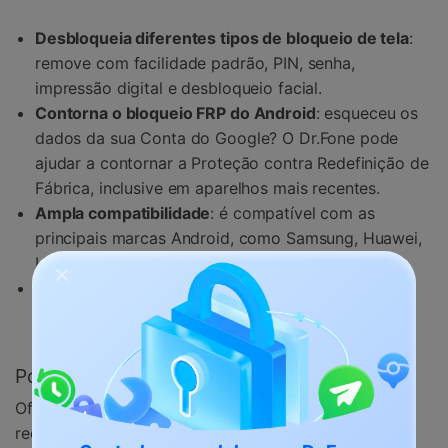
Desbloqueia diferentes tipos de bloqueio de tela
:
remove com facilidade padrão, PIN, senha,
impressão digital e desbloqueio facial.
Contorna o bloqueio FRP do Android
: esqueceu os
dados da sua Conta do Google? O Dr.Fone pode
ajudar a contornar a Proteção contra Redefinição de
Fábrica, inclusive em aparelhos mais recentes.
Ampla compatibilidade
: é compatível com as
principais marcas Android, como Samsung, Huawei,
LG, Xiaomi e, claro, seu
celular Infinix
.
Não exige conhecimento técnico
: a interface
intuitiva permite que qualquer pessoa tente
desbloquear o aparelho com poucos cliques.
Por que escolher o Dr.Fone?
Oferece uma solução rápida, segura e confiável para
recuperar o acesso ao aparelho.