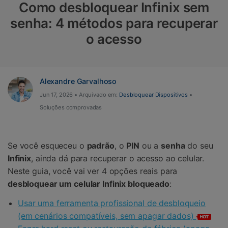
Como desbloquear Infinix sem
Proteção do celular
senha: 4 métodos para recuperar
o acesso
Encontre Mais Soluções
Alexandre Garvalhoso
Jun 17, 2026 • Arquivado em:
Desbloquear Dispositivos
•
Soluções comprovadas
Se você esqueceu o
padrão
, o
PIN
ou a
senha
do seu
Infinix
, ainda dá para recuperar o acesso ao celular.
Neste guia, você vai ver 4 opções reais para
desbloquear um celular Infinix bloqueado
:
Usar uma ferramenta profissional de desbloqueio
(em cenários compatíveis, sem apagar dados)