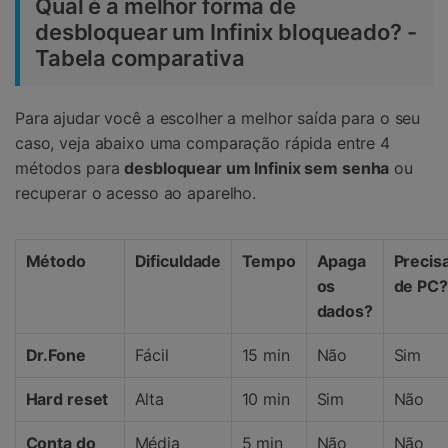
Qual é a melhor forma de
desbloquear um Infinix bloqueado? -
Tabela comparativa
Para ajudar você a escolher a melhor saída para o seu
caso, veja abaixo uma comparação rápida entre 4
métodos para
desbloquear um Infinix sem senha
ou
recuperar o acesso ao aparelho.
Método
Dificuldade
Tempo
Apaga
Precis
os
de PC?
dados?
Dr.Fone
Fácil
15 min
Não
Sim
Hard reset
Alta
10 min
Sim
Não
Conta do
Média
5 min
Não
Não