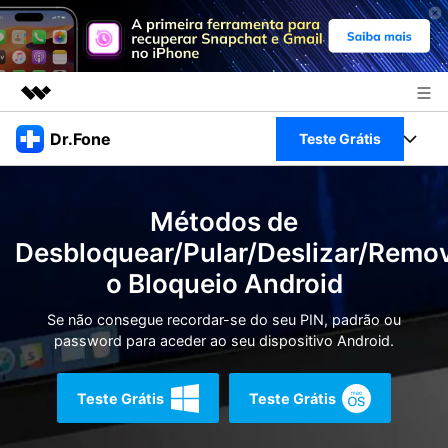
Produtos em destaque
Dr.Fone
Teste Grátis
Criatividade digital com IA generativa
Negócios
Toolkit Completo
Utilitários
Métodos de
Visão geral
Sobre nós
Veja Toolkit Completo >
Desbloquear/Pular/Deslizar/Remo
Productos
Soluções
o Bloqueio Android
Sala de imprensa
Para PC
Guia & Suporte
Se não consegue recordar-se do seu PIN, padrão ou
Loja
password para aceder ao seu dispositivo Android.
Para Celular
Ações rápidas
Recursos
Online
Dicas
Teste Grátis
Teste Grátis
Transferir Dados
Entrar
Centro de Ajuda