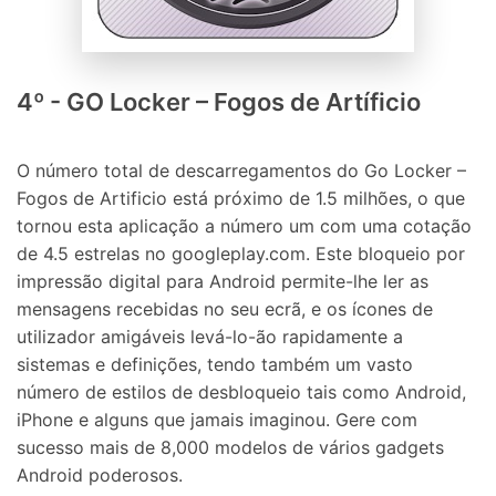
Controle seu celular com Dr.Fone
50M+ usuários, 17+ anos
Desbloqueie e repare seu celular
Recupere, proteja e transfira dados faclimente
4º - GO Locker – Fogos de Artíficio
Tecnologia de IA, sem complicação
Teste Online
Abrir APP
O número total de descarregamentos do Go Locker –
Fogos de Artificio está próximo de 1.5 milhões, o que
tornou esta aplicação a número um com uma cotação
de 4.5 estrelas no googleplay.com. Este bloqueio por
impressão digital para Android permite-lhe ler as
mensagens recebidas no seu ecrã, e os ícones de
utilizador amigáveis levá-lo-ão rapidamente a
sistemas e definições, tendo também um vasto
número de estilos de desbloqueio tais como Android,
iPhone e alguns que jamais imaginou. Gere com
sucesso mais de 8,000 modelos de vários gadgets
Android poderosos.