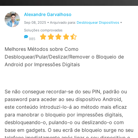
Gerenciador de dados
Ver Todos Os Aplicativos
Alexandre Garvalhoso
Reparar Celular
Sep 08, 2025 • Arquivado para:
Desbloquear Dispositivos
•
Proteção do celular
Soluções comprovadas
985
Encontre Mais Soluções
Melhores Métodos sobre Como
Desbloquear/Pular/Deslizar/Remover o Bloqueio de
Android por Impressões Digitais
Se não consegue recordar-se do seu PIN, padrão ou
password para aceder ao seu dispositivo Android,
este conteúdo introduzi-lo-á ao método mais eficaz
para manobrar o bloqueio por impressões digitais,
desbloqueando-o, pulando-o ou deslizando-o com
base em gadgets. O seu ecrã de bloqueio surge no seu
telefone imediatamente após ligar o seu dispositivo e