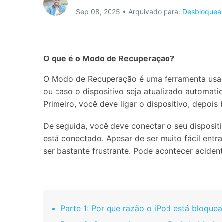
Sep 08, 2025 • Arquivado para:
Desbloquear
Consertar erros
Abrir APP
Abrir APP
O que é o Modo de Recuperação?
O Modo de Recuperação é uma ferramenta usada
ou caso o dispositivo seja atualizado automat
Primeiro, você deve ligar o dispositivo, depoi
Abrir APP
Abrir APP
De seguida, você deve conectar o seu dispositiv
está conectado. Apesar de ser muito fácil en
ser bastante frustrante. Pode acontecer acident
Parte 1: Por que razão o iPod está bloq