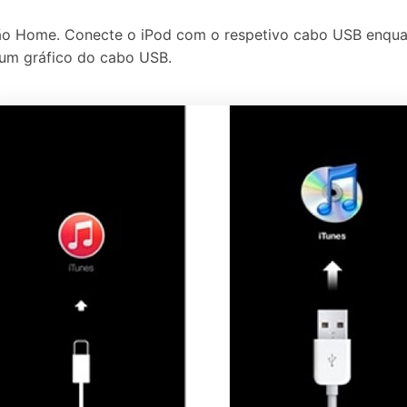
tão Home. Conecte o iPod com o respetivo cabo USB enqu
 um gráfico do cabo USB.