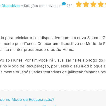
Apagador de Dados
 Dispositivos
• Soluções comprovadas
752
Ver todos os produtos
 do iTunes
Apagar
Apagar
dados
dados
iPhone
Android
Ver Todos Os Aplicativos
 para reiniciar o seu dispositivo com um novo Sistema O
icamente pelo iTunes. Colocar um dispositivo no Modo de 
s basta manter pressionado o botão Home.
o ao iTunes. Por fim você irá visualizar na tela o logo do 
trar no Modo de Recuperação, por vezes o seu iPod bloque
almente ou após várias tentativas de jailbreak falhadas po
ueado no Modo de Recuperação?