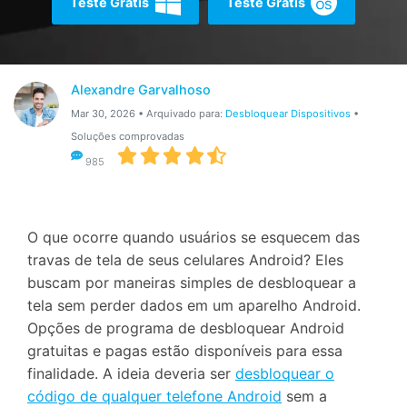
Teste Grátis
Teste Grátis
Gerenciador de dados
Ver Todos Os Aplicativos
Reparar Celular
Proteção do celular
Alexandre Garvalhoso
Mar 30, 2026 • Arquivado para:
Desbloquear Dispositivos
•
Soluções comprovadas
Encontre Mais Soluções
985
O que ocorre quando usuários se esquecem das
travas de tela de seus celulares Android? Eles
buscam por maneiras simples de desbloquear a
tela sem perder dados em um aparelho Android.
Opções de programa de desbloquear Android
gratuitas e pagas estão disponíveis para essa
finalidade. A ideia deveria ser
desbloquear o
código de qualquer telefone Android
sem a