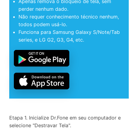
Apenas remova o bloqueio de tela, sem
perder nenhum dado.
Não requer conhecimento técnico nenhum,
todos podem usá-lo.
Funciona para Samsung Galaxy S/Note/Tab
series, e LG G2, G3, G4, etc.
Etapa 1. Inicialize Dr.Fone em seu computador e
selecione "Destravar Tela".