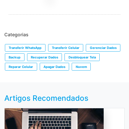
Categorias
Transferir WhatsApp
Transferir Celular
Gerenciar Dados
Backup
Recuperar Dados
Desbloquear Tela
Reparar Celular
Apagar Dados
Nuvem
Artigos Recomendados