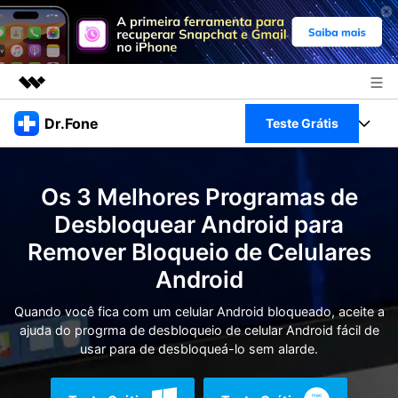
Produtos em destaque
Dr.Fone
Teste Grátis
Criatividade digital com IA generativa
Negócios
Toolkit Completo
Utilitários
Os 3 Melhores Programas de
Visão geral
Sobre nós
Veja Toolkit Completo >
Desbloquear Android para
Productos
Soluções
Remover Bloqueio de Celulares
Sala de imprensa
Para PC
Guia & Suporte
Android
Loja
Para Celular
Quando você fica com um celular Android bloqueado, aceite a
Ações rápidas
Recursos
ajuda do progrma de desbloqueio de celular Android fácil de
Online
usar para de desbloqueá-lo sem alarde.
Dicas
Transferir Dados
Entrar
Centro de Ajuda