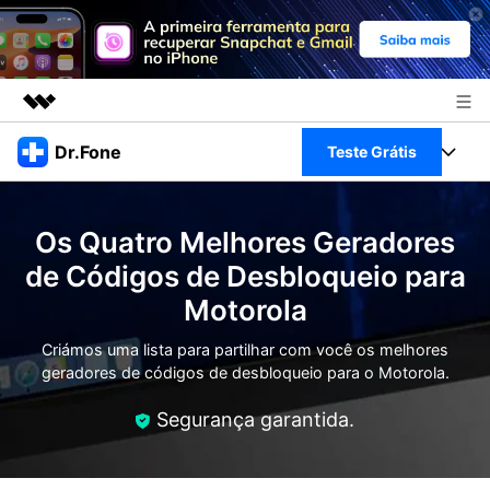
Produtos em destaque
Dr.Fone
Teste Grátis
Criatividade digital com IA generativa
Negócios
Toolkit Completo
Utilitários
Os Quatro Melhores Geradores
Visão geral
Sobre nós
Veja Toolkit Completo >
de Códigos de Desbloqueio para
Productos
Soluções
Motorola
Sala de imprensa
Para PC
Guia & Suporte
Criámos uma lista para partilhar com você os melhores
Loja
geradores de códigos de desbloqueio para o Motorola.
Para Celular
Ações rápidas
Recursos
Segurança garantida.
Online
Dicas
Transferir Dados
Entrar
Centro de Ajuda