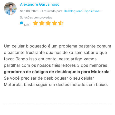
Gerenciador de dados
Ver Todos Os Aplicativos
Alexandre Garvalhoso
Sep 08, 2025 • Arquivado para:
Desbloquear Dispositivos
•
Reparar Celular
Soluções comprovadas
Proteção do celular
594
Encontre Mais Soluções
Um celular bloqueado é um problema bastante comum
e bastante frustrante que nos deixa sem saber o que
fazer. Tendo isso em conta,
neste artigo vamos
partilhar com os nossos fiéis leitores 3 dos melhores
geradores de códigos de desbloqueio para Motorola
.
Se você precisar de desbloquear o seu celular
Motorola, basta seguir um destes métodos em baixo.