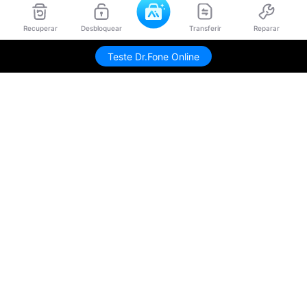
Recuperar
Desbloquear
Transferir
Reparar
Teste Dr.Fone Online
Produtos Maravilhosos
Wondershare
Explore IA
Centro de Ajuda