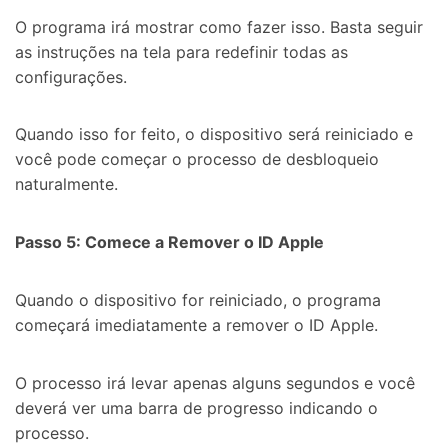
Desbloqueie e repare seu celular
O programa irá mostrar como fazer isso. Basta seguir
Recupere, proteja e transfira dados faclimente
as instruções na tela para redefinir todas as
Tecnologia de IA, sem complicação
configurações.
Teste Online
Abrir APP
Quando isso for feito, o dispositivo será reiniciado e
você pode começar o processo de desbloqueio
naturalmente.
Passo 5: Comece a Remover o ID Apple
Quando o dispositivo for reiniciado, o programa
começará imediatamente a remover o ID Apple.
O processo irá levar apenas alguns segundos e você
deverá ver uma barra de progresso indicando o
processo.