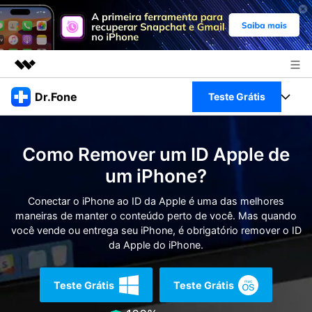
Produtos em destaque
Dr.Fone
Teste Grátis
Criatividade digital com IA generativa
Negócios
Toolkit Completo
Utilitários
Como Remover um ID Apple de
Visão geral
Sobre nós
Veja Toolkit Completo >
um iPhone?
Productos
Soluções
Sala de imprensa
Conectar o iPhone ao ID da Apple é uma das melhores
Para PC
Guia & Suporte
maneiras de manter o conteúdo perto de você. Mas quando
você vende ou entrega seu iPhone, é obrigatório remover o ID
Loja
Para Celular
da Apple do iPhone.
Ações rápidas
Recursos
Online
Dicas
Teste Grátis
Teste Grátis
Transferir Dados
Entrar
Centro de Ajuda