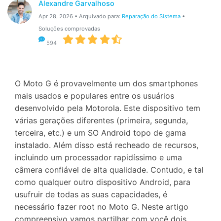
Gerenciador de dados
Alexandre Garvalhoso
Ver Todos Os Aplicativos
Apr 28, 2026 • Arquivado para:
Reparação do Sistema
•
Reparar Celular
Soluções comprovadas
594
Proteção do celular
Encontre Mais Soluções
O Moto G é provavelmente um dos smartphones
mais usados e populares entre os usuários
desenvolvido pela Motorola. Este dispositivo tem
várias gerações diferentes (primeira, segunda,
terceira, etc.) e um SO Android topo de gama
instalado. Além disso está recheado de recursos,
incluindo um processador rapidíssimo e uma
câmera confiável de alta qualidade. Contudo, e tal
como qualquer outro dispositivo Android, para
usufruir de todas as suas capacidades, é
necessário fazer root no Moto G. Neste artigo
compreensivo vamos partilhar com você dois