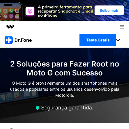
Produtos em destaque
Dr.Fone
Teste Grátis
Criatividade digital com IA generativa
Negócios
Toolkit Completo
Utilitários
2 Soluções para Fazer Root no
Visão geral
Sobre nós
Veja Toolkit Completo >
Moto G com Sucesso
Productos
Soluções
Sala de imprensa
O Moto G é provavelmente um dos smartphones mais
Para PC
Guia & Suporte
usados e populares entre os usuários desenvolvido pela
Motorola.
Loja
Para Celular
Ações rápidas
Recursos
Segurança garantida.
Online
Dicas
Transferir Dados
Entrar
Centro de Ajuda