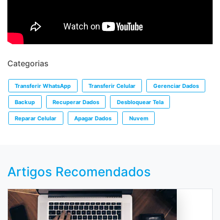
Categorias
Transferir WhatsApp
Transferir Celular
Gerenciar Dados
Backup
Recuperar Dados
Desbloquear Tela
Reparar Celular
Apagar Dados
Nuvem
Artigos Recomendados