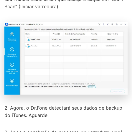
Scan” (Iniciar varredura).
Controle seu celular com Dr.Fone
50M+ usuários, 17+ anos
Desbloqueie e repare seu celular
Recupere, proteja e transfira dados faclimente
Tecnologia de IA, sem complicação
Teste Online
Abrir APP
2. Agora, o Dr.Fone detectará seus dados de backup
do iTunes. Aguarde!