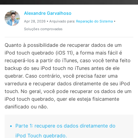
Gerenciador de dados
Ver Todos Os Aplicativos
Alexandre Garvalhoso
Reparar Celular
Apr 28, 2026 • Arquivado para:
Reparação do Sistema
•
Proteção do celular
Soluções comprovadas
Quanto à possibilidade de recuperar dados de um
Encontre Mais Soluções
iPod touch quebrado (iOS 11), a forma mais fácil é
recuperá-los a partir do iTunes, caso você tenha feito
backup do seu iPod touch no iTunes antes de ele
quebrar. Caso contrário, você precisa fazer uma
varredura e recuperar dados diretamente de seu iPod
touch. No geral, você pode recuperar os dados de um
iPod touch quebrado, quer ele esteja fisicamente
danificado ou não.
Parte 1: recupere os dados diretamente do
iPod Touch quebrado.