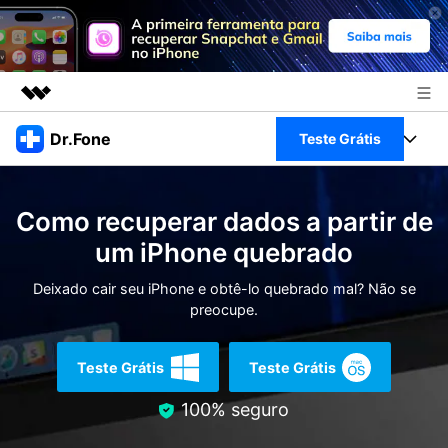
Produtos em destaque
Dr.Fone
Teste Grátis
Criatividade digital com IA generativa
Negócios
Toolkit Completo
Utilitários
Como recuperar dados a partir de
Visão geral
Sobre nós
Veja Toolkit Completo >
um iPhone quebrado
Productos
Soluções
Sala de imprensa
Deixado cair seu iPhone e obtê-lo quebrado mal? Não se
Para PC
Guia & Suporte
preocupe.
Loja
Para Celular
Ações rápidas
Recursos
Teste Grátis
Teste Grátis
Online
Dicas
100% seguro
Transferir Dados
Entrar
Centro de Ajuda