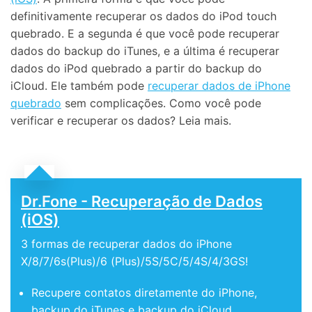
definitivamente recuperar os dados do iPod touch
quebrado. E a segunda é que você pode recuperar
dados do backup do iTunes, e a última é recuperar
dados do iPod quebrado a partir do backup do
iCloud. Ele também pode
recuperar dados de iPhone
quebrado
sem complicações. Como você pode
verificar e recuperar os dados? Leia mais.
Dr.Fone - Recuperação de Dados
(iOS)
3 formas de recuperar dados do iPhone
X/8/7/6s(Plus)/6 (Plus)/5S/5C/5/4S/4/3GS!
Recupere contatos diretamente do iPhone,
backup do iTunes e backup do iCloud.