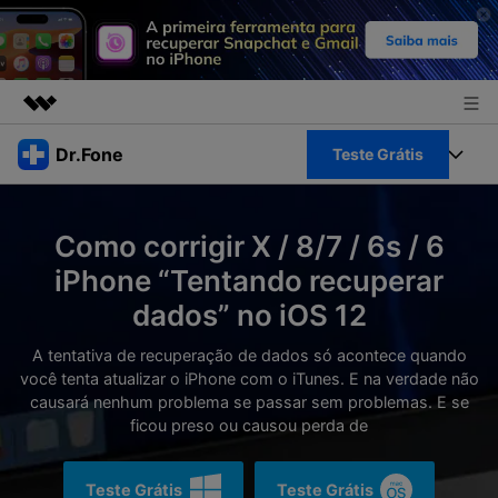
Produtos em destaque
Dr.Fone
Teste Grátis
Criatividade digital com IA generativa
Negócios
Toolkit Completo
Utilitários
Como corrigir X / 8/7 / 6s / 6
Visão geral
Sobre nós
Veja Toolkit Completo >
iPhone “Tentando recuperar
Productos
Soluções
dados” no iOS 12
Sala de imprensa
Para PC
Guia & Suporte
A tentativa de recuperação de dados só acontece quando
Loja
você tenta atualizar o iPhone com o iTunes. E na verdade não
Para Celular
Ações rápidas
causará nenhum problema se passar sem problemas. E se
Recursos
ficou preso ou causou perda de
Online
Dicas
Transferir Dados
Entrar
Teste Grátis
Teste Grátis
Centro de Ajuda