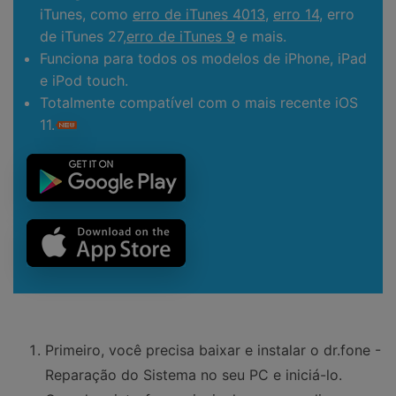
iTunes, como
erro de iTunes 4013
,
erro 14
, erro
de iTunes 27,
erro de iTunes 9
e mais.
Funciona para todos os modelos de iPhone, iPad
e iPod touch.
Totalmente compatível com o mais recente iOS
11.
Primeiro, você precisa baixar e instalar o dr.fone -
Reparação do Sistema no seu PC e iniciá-lo.