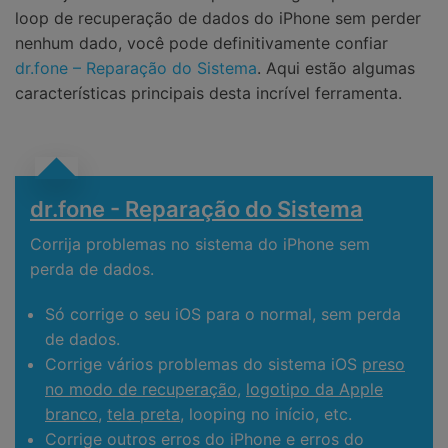
loop de recuperação de dados do iPhone sem perder
nenhum dado, você pode definitivamente confiar
dr.fone – Reparação do Sistema
. Aqui estão algumas
características principais desta incrível ferramenta.
dr.fone - Reparação do Sistema
Corrija problemas no sistema do iPhone sem
perda de dados.
Só corrige o seu iOS para o normal, sem perda
de dados.
Corrige vários problemas do sistema iOS
preso
no modo de recuperação
,
logotipo da Apple
branco
,
tela preta
, looping no início, etc.
Corrige outros erros do iPhone e erros do