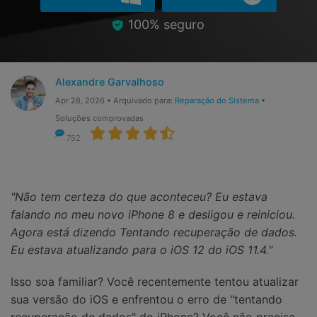
Gerenciador de dados
Ver Todos Os Aplicativos
100% seguro
Reparar Celular
Proteção do celular
Alexandre Garvalhoso
Apr 28, 2026 • Arquivado para:
Reparação do Sistema
•
Encontre Mais Soluções
Soluções comprovadas
752
"Não tem certeza do que aconteceu? Eu estava
falando no meu novo iPhone 8 e desligou e reiniciou.
Agora está dizendo Tentando recuperação de dados.
Eu estava atualizando para o iOS 12 do iOS 11.4."
Isso soa familiar? Você recentemente tentou atualizar
sua versão do iOS e enfrentou o erro de "tentando
recuperação de dados" do iPhone? Você não precisa