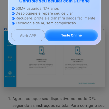
Controle seu celular com Dr.Fone
dispositivo. Agora clique no botão "Iniciar" para
avançar no processo.
50M+ usuários, 17+ anos
Desbloqueie e repare seu celular
Recupere, proteja e transfira dados faclimente
Tecnologia de IA, sem complicação
Teste Online
Abrir APP
Agora, coloque seu dispositivo no modo DFU
seguindo as instruções na tela. Para corrigir o seu