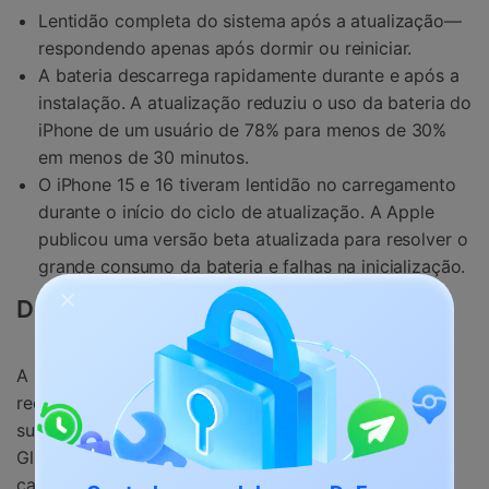
Lentidão completa do sistema após a atualização—
respondendo apenas após dormir ou reiniciar.
A bateria descarrega rapidamente durante e após a
instalação. A atualização reduziu o uso da bateria do
iPhone de um usuário de 78% para menos de 30%
em menos de 30 minutos.
O iPhone 15 e 16 tiveram lentidão no carregamento
durante o início do ciclo de atualização. A Apple
publicou uma versão beta atualizada para resolver o
grande consumo da bateria e falhas na inicialização.
Devo atualizar para iOS 26?
A instalação de
iOS 26
em um iPhone 13 ou mais
recente é segura e recomendada. Esses dispositivos
suportam o Apple Intelligence e a interface Liquid
Glass com perda mínima de desempenho. Tenha
cautela com modelos mais antigos como o iPhone SE