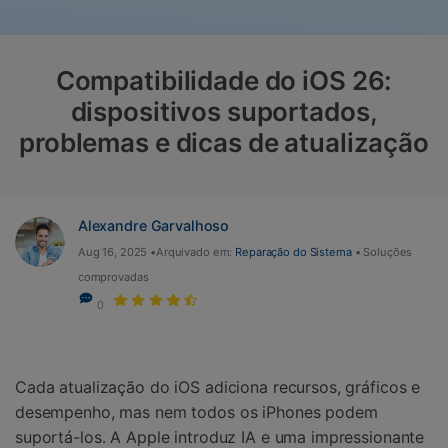
Gerenciador de dados
Ver Todos Os Aplicativos
Reparar Celular
Compatibilidade do iOS 26:
Proteção do celular
dispositivos suportados,
problemas e dicas de atualização
Encontre Mais Soluções
Alexandre Garvalhoso
Aug 16, 2025 •Arquivado em:
Reparação do Sistema
• Soluções
comprovadas
0
Cada atualização do iOS adiciona recursos, gráficos e
desempenho, mas nem todos os iPhones podem
suportá-los. A Apple introduz IA e uma impressionante