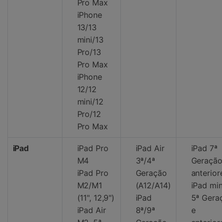
Pro Max
iPhone
13/13
mini/13
Pro/13
Pro Max
iPhone
12/12
mini/12
Pro/12
Pro Max
iPad
iPad Pro
iPad Air
iPad 7ª
M4
3ª/4ª
Geração
iPad Pro
Geração
anterior
M2/M1
(A12/A14)
iPad min
(11", 12,9")
iPad
5ª Gera
iPad Air
8ª/9ª
e