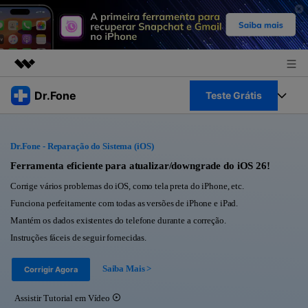
Produtos em destaque
Dr.Fone
Teste Grátis
Criatividade digital com IA generativa
Negócios
Toolkit Completo
Utilitários
Dr.Fone - Reparação do Sistema (iOS)
Visão geral
Sobre nós
Veja Toolkit Completo >
Ferramenta eficiente para atualizar/downgrade do iOS 26!
Productos
Soluções
Corrige vários problemas do iOS, como tela preta do iPhone, etc.
Sala de imprensa
Para PC
Funciona perfeitamente com todas as versões de iPhone e iPad.
Guia & Suporte
Mantém os dados existentes do telefone durante a correção.
Loja
Para Celular
Instruções fáceis de seguir fornecidas.
Ações rápidas
Recursos
Online
Saiba Mais >
Corrigir Agora
Dicas
Transferir Dados
Entrar
Assistir Tutorial em Vídeo
Centro de Ajuda