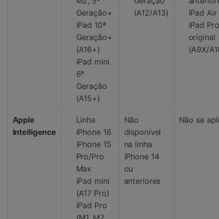
M2, 5ª
Geração
anterior
Geração+
(A12/A13)
iPad Air
iPad 10ª
iPad Pr
Geração+
original
(A16+)
(A9X/A1
iPad mini
6ª
Geração
(A15+)
Apple
Linha
Não
Não se apl
Intelligence
iPhone 16
disponível
iPhone 15
na linha
Pro/Pro
iPhone 14
Max
ou
iPad mini
anteriores
(A17 Pro)
iPad Pro
(M1, M2,