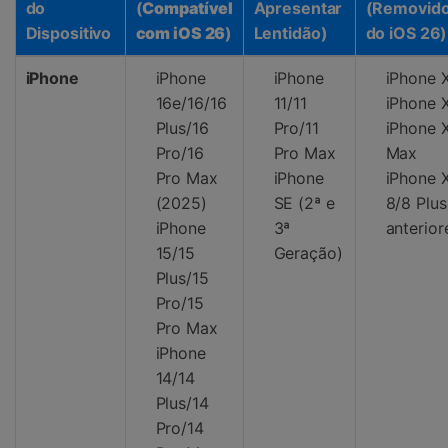
do
(
Compatível
Apresentar
(Removid
Dispositivo
com iOS 26
)
Lentidão)
do iOS 26)
iPhone
iPhone
iPhone
iPhone 
16e/16/16
11/11
iPhone 
Plus/16
Pro/11
iPhone 
Pro/16
Pro Max
Max
Pro Max
iPhone
iPhone X
(2025)
SE (2ª e
8/8 Plus
iPhone
3ª
anterior
15/15
Geração)
Plus/15
Pro/15
Pro Max
iPhone
14/14
Plus/14
Pro/14