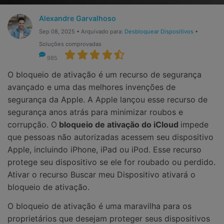
Gerenciador de dados
Ver Todos Os Aplicativos
Alexandre Garvalhoso
Reparar Celular
Sep 08, 2025 • Arquivado para:
Desbloquear Dispositivos
•
Soluções comprovadas
Proteção do celular
985
O bloqueio de ativação é um recurso de segurança
Encontre Mais Soluções
avançado e uma das melhores invenções de
segurança da Apple. A Apple lançou esse recurso de
segurança anos atrás para minimizar roubos e
corrupção. O
bloqueio de ativação do iCloud
impede
que pessoas não autorizadas acessem seu dispositivo
Apple, incluindo iPhone, iPad ou iPod. Esse recurso
protege seu dispositivo se ele for roubado ou perdido.
Ativar o recurso Buscar meu Dispositivo ativará o
bloqueio de ativação.
O bloqueio de ativação é uma maravilha para os
proprietários que desejam proteger seus dispositivos