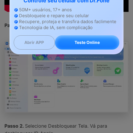
Controle seu celular com Dr.Fone
50M+ usuários, 17+ anos
Desbloqueie e repare seu celular
Recupere, proteja e transfira dados faclimente
Passo 1.
Instala o programa Dr.Fone.
Tecnologia de IA, sem complicação
Teste Online
Abrir APP
Passo 2.
Selecione Desbloquear Tela. Vá para