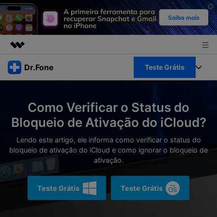
Produtos em destaque
Dr.Fone
Teste Grátis
Criatividade digital com IA generativa
Negócios
Toolkit Completo
Utilitários
Como Verificar o Status do
Visão geral
Sobre nós
Veja Toolkit Completo >
Bloqueio de Ativação do iCloud?
Productos
Soluções
Sala de imprensa
Lendo este artigo, ele informa como verificar o status do
Para PC
Guia & Suporte
bloqueio de ativação do iCloud e como ignorar o bloqueio de
ativação.
Loja
Para Celular
Ações rápidas
Recursos
Teste Grátis
Teste Grátis
Online
Dicas
Transferir Dados
Entrar
Centro de Ajuda