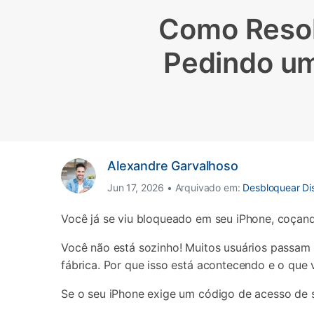
Como Resol
Consertar erros
Abrir APP
Pedindo um
Abrir APP
Abrir APP
Abrir APP
Alexandre Garvalhoso
Jun 17, 2026 • Arquivado em:
Desbloquear Dis
Você já se viu bloqueado em seu iPhone, coçand
Você não está sozinho! Muitos usuários passam
fábrica. Por que isso está acontecendo e o que 
Se o seu iPhone exige um código de acesso de s