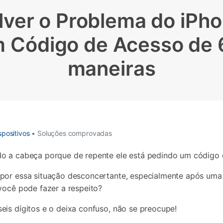
Apagador de Dados
Ver todos os produtos
ver o Problema do iPho
 do iTunes
Apagar
Apagar
dados
dados
 Código de Acesso de 6
iPhone
Android
Ver Todos Os Aplicativos
maneiras
positivos
• Soluções comprovadas
o a cabeça porque de repente ele está pedindo um código d
 por essa situação desconcertante, especialmente após uma 
você pode fazer a respeito?
eis dígitos e o deixa confuso, não se preocupe!