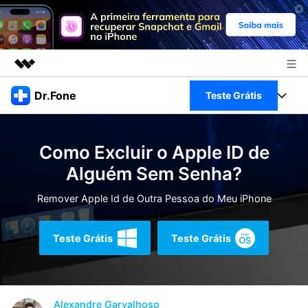
Produtos em destaque
Dr.Fone
Teste Grátis
Criatividade digital com IA generativa
Negócios
Toolkit Completo
Utilitários
Como Excluir o Apple ID de
Visão geral
Sobre nós
Veja Toolkit Completo >
Alguém Sem Senha?
Productos
Soluções
Sala de imprensa
Remover Apple Id de Outra Pessoa do Meu iPhone
Para PC
Guia & Suporte
Loja
Para Celular
Teste Grátis
Teste Grátis
Ações rápidas
Recursos
Online
Dicas
Transferir Dados
Entrar
Alexandre Garvalhoso
Centro de Ajuda