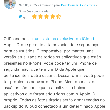
Gerenciador de dados
Ver Todos Os Aplicativos
Sep 08, 2025 • Arquivado para:
Desbloquear Dispositivos
•
Soluções comprovadas
Reparar Celular
985
Proteção do celular
Encontre Mais Soluções
O iPhone possui
um sistema exclusivo do iCloud
e
Apple ID que permite alta privacidade e segurança
para os usuários. É responsável por manter uma
versão atualizada de todos os aplicativos que estão
presentes no iPhone. Você pode ter um iPhone de
segunda mão, que tem um ID da Apple que
pertencente a outro usuário. Dessa forma, você pode
ter problemas ao usar o iPhone. Além do mais, os
usuários não conseguem atualizar ou baixar
aplicativos que foram adquiridos com o Apple ID
próprio. Todas as fotos tiradas serão armazenadas no
Backup do iCloud conectado a um determinado Apple