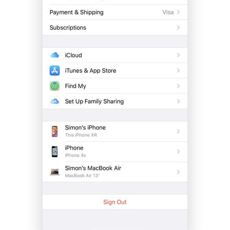
Controle seu celular com Dr.Fone
50M+ usuários, 17+ anos
Desbloqueie e repare seu celular
Recupere, proteja e transfira dados faclimente
Tecnologia de IA, sem complicação
Teste Online
Abrir APP