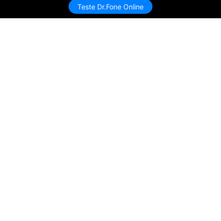
Teste Dr.Fone Online
Produtos Maravilhosos
Wondershare
Explore IA
Centro de Ajuda