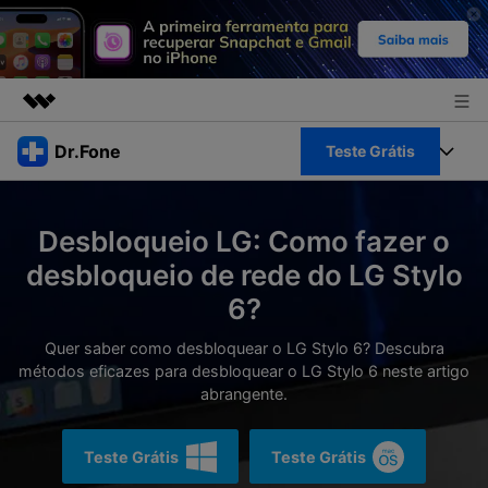
Produtos em destaque
Dr.Fone
Teste Grátis
Criatividade digital com IA generativa
Negócios
Toolkit Completo
Utilitários
Desbloqueio LG: Como fazer o
Visão geral
Sobre nós
Veja Toolkit Completo >
desbloqueio de rede do LG Stylo
Productos
Soluções
6?
Sala de imprensa
Para PC
Guia & Suporte
Quer saber como desbloquear o LG Stylo 6? Descubra
Loja
métodos eficazes para desbloquear o LG Stylo 6 neste artigo
Para Celular
Ações rápidas
abrangente.
Recursos
Online
Dicas
Transferir Dados
Teste Grátis
Teste Grátis
Entrar
Centro de Ajuda