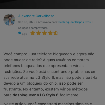
Gerenciador de dados
Ver Todos Os Aplicativos
Reparar Celular
Alexandre Garvalhoso
Proteção do celular
Sep 08, 2025 • Arquivado para:
Desbloquear Dispositivos
•
Soluções comprovadas
985
Encontre Mais Soluções
Você comprou um telefone bloqueado e agora não
pode mudar de rede? Alguns usuários compram
telefones bloqueados que apresentam várias
restrições. Se você está encontrando problemas em
sua rede atual no LG Stylo 6, mas não pode alterá-la
devido a um bloqueio do chip, isso pode ser
frustrante. No entanto, existem vários métodos
para
desbloquear o LG Stylo 6
facilmente.
Neste artigo, você encontrará maneiras simples e